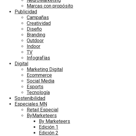
NeuroMarketing
Marcas con propósito
Publicidad
Campañas
Creatividad
Diseño
Branding
Outdoor
Indoor
TV
Infografías
Digital
Marketing Digital
Ecommerce
Social Media
Esports
Tecnología
Sostenibilidad
Especiales MN
Retail Especial
ByMarketeers
By Marketeers
Edición 1
Edición 2