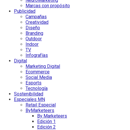
NeuroMarketing
Marcas con propósito
Publicidad
Campañas
Creatividad
Diseño
Branding
Outdoor
Indoor
TV
Infografías
Digital
Marketing Digital
Ecommerce
Social Media
Esports
Tecnología
Sostenibilidad
Especiales MN
Retail Especial
ByMarketeers
By Marketeers
Edición 1
Edición 2