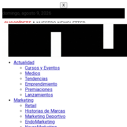
X
domingo, agosto 9, 2026
SUSCRÍBETE
A NUESTRO NEWSLETTER
MEDIAKIT
Actualidad
Cursos y Eventos
Medios
Tendencias
Emprendimiento
Premiaciones
Lanzamientos
Marketing
Retail
Historias de Marcas
Marketing Deportivo
EndoMarketing