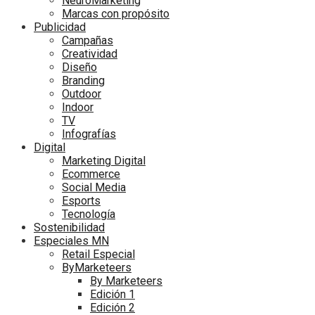
NeuroMarketing
Marcas con propósito
Publicidad
Campañas
Creatividad
Diseño
Branding
Outdoor
Indoor
TV
Infografías
Digital
Marketing Digital
Ecommerce
Social Media
Esports
Tecnología
Sostenibilidad
Especiales MN
Retail Especial
ByMarketeers
By Marketeers
Edición 1
Edición 2