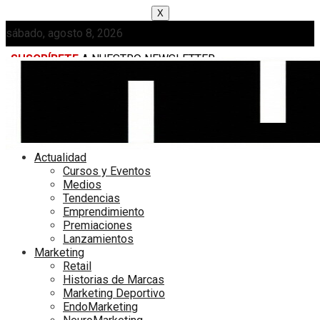
X
sábado, agosto 8, 2026
SUSCRÍBETE
A NUESTRO NEWSLETTER
MEDIAKIT
Actualidad
Cursos y Eventos
Medios
Tendencias
Emprendimiento
Premiaciones
Lanzamientos
Marketing
Retail
Historias de Marcas
Marketing Deportivo
EndoMarketing