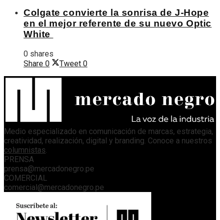
Colgate convierte la sonrisa de J-Hope
en el mejor referente de su nuevo Optic
White
0 shares
Share
0
Tweet
0
Medio especializado en comunicación de marcas, estrategia,
creatividad, realización, digital y branding. Conoce a nuestros
columnistas
.
PRENSA
prensa@mercadonegro.pe
COMERCIAL
comercial@mercadonegro.pe