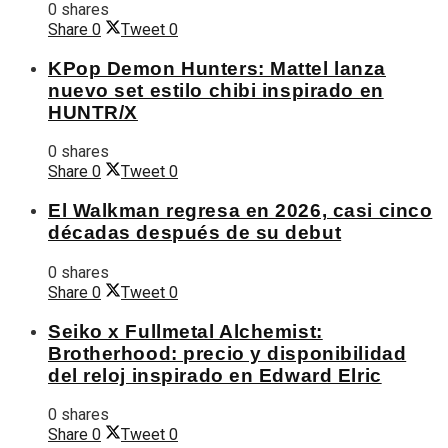
0 shares
Share
0
Tweet
0
KPop Demon Hunters: Mattel lanza
nuevo set estilo chibi inspirado en
HUNTR/X
0 shares
Share
0
Tweet
0
El Walkman regresa en 2026, casi cinco
décadas después de su debut
0 shares
Share
0
Tweet
0
Seiko x Fullmetal Alchemist:
Brotherhood: precio y disponibilidad
del reloj inspirado en Edward Elric
0 shares
Share
0
Tweet
0