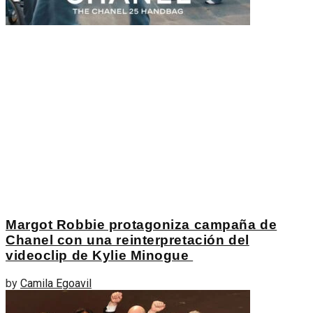
Margot Robbie protagoniza campaña de
Chanel con una reinterpretación del
videoclip de Kylie Minogue
by
Camila Egoavil