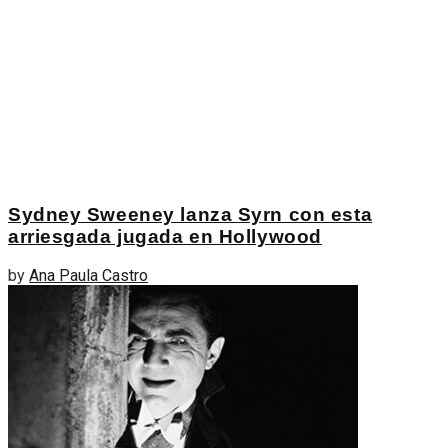
Sydney Sweeney lanza Syrn con esta
arriesgada jugada en Hollywood
by
Ana Paula Castro