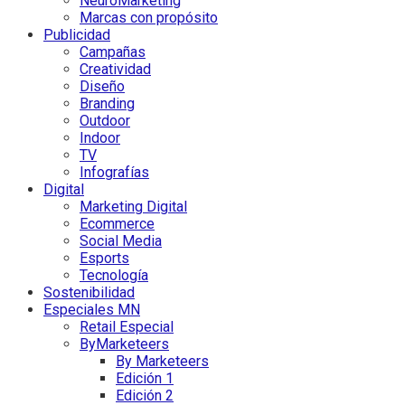
NeuroMarketing
Marcas con propósito
Publicidad
Campañas
Creatividad
Diseño
Branding
Outdoor
Indoor
TV
Infografías
Digital
Marketing Digital
Ecommerce
Social Media
Esports
Tecnología
Sostenibilidad
Especiales MN
Retail Especial
ByMarketeers
By Marketeers
Edición 1
Edición 2