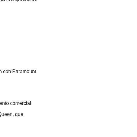
án con Paramount
ento comercial
 Queen, que