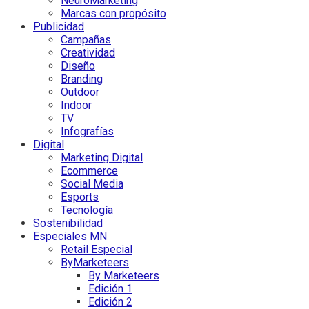
NeuroMarketing
Marcas con propósito
Publicidad
Campañas
Creatividad
Diseño
Branding
Outdoor
Indoor
TV
Infografías
Digital
Marketing Digital
Ecommerce
Social Media
Esports
Tecnología
Sostenibilidad
Especiales MN
Retail Especial
ByMarketeers
By Marketeers
Edición 1
Edición 2