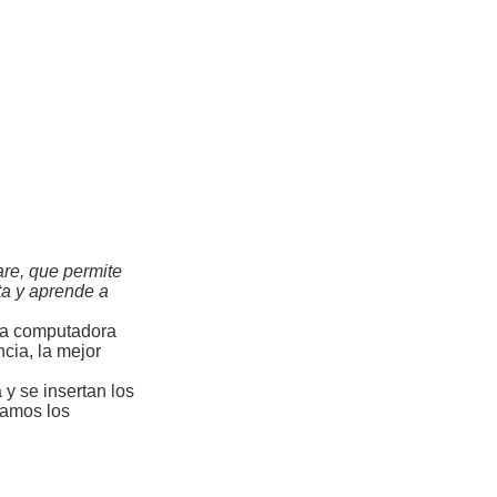
re, que permite
ota y aprende a
ra computadora
cia, la mejor
 y se insertan los
eamos los