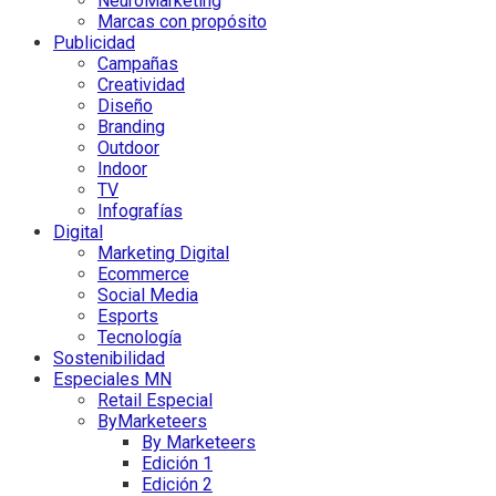
NeuroMarketing
Marcas con propósito
Publicidad
Campañas
Creatividad
Diseño
Branding
Outdoor
Indoor
TV
Infografías
Digital
Marketing Digital
Ecommerce
Social Media
Esports
Tecnología
Sostenibilidad
Especiales MN
Retail Especial
ByMarketeers
By Marketeers
Edición 1
Edición 2