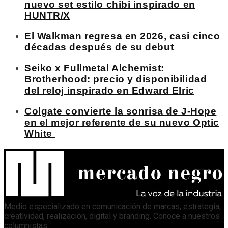
nuevo set estilo chibi inspirado en
HUNTR/X
El Walkman regresa en 2026, casi cinco
décadas después de su debut
Seiko x Fullmetal Alchemist:
Brotherhood: precio y disponibilidad
del reloj inspirado en Edward Elric
Colgate convierte la sonrisa de J-Hope
en el mejor referente de su nuevo Optic
White
Medio especializado en comunicación de marcas, estrategia,
creatividad, realización, digital y branding. Conoce a nuestros
columnistas
.