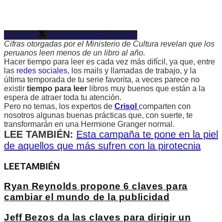
Facebook
Twitter
Whatsapp
Telegram
Cifras otorgadas por el Ministerio de Cultura revelan que los
peruanos leen menos de un libro al año.
Hacer tiempo para leer es cada vez más difícil, ya que, entre
las
redes sociales
, los mails y llamadas de trabajo, y la
última temporada de tu serie favorita, a veces parece no
existir
tiempo para leer
libros muy buenos que están a la
espera de atraer toda tu atención.
Pero no temas, los expertos de
Crisol
comparten con
nosotros algunas buenas prácticas que, con suerte, te
transformarán en una Hermione Granger normal.
LEE TAMBIÉN:
Esta campaña te pone en la piel
de aquellos que más sufren con la pirotecnia
LEE
TAMBIÉN
Ryan Reynolds propone 6 claves para
cambiar el mundo de la publicidad
Jeff Bezos da las claves para dirigir un