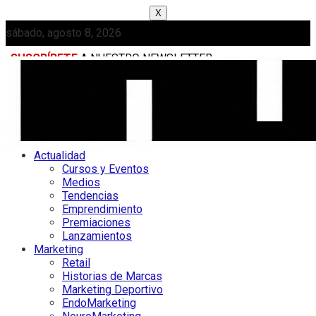
X
sábado, agosto 8, 2026
SUSCRÍBETE
A NUESTRO NEWSLETTER
MEDIAKIT
Actualidad
Cursos y Eventos
Medios
Tendencias
Emprendimiento
Premiaciones
Lanzamientos
Marketing
Retail
Historias de Marcas
Marketing Deportivo
EndoMarketing