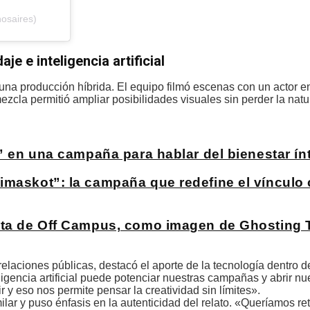
osaires)
e e inteligencia artificial
 una producción híbrida. El equipo filmó escenas con un actor en
mezcla permitió ampliar posibilidades visuales sin perder la natu
?” en una campaña para hablar del bienestar ín
imaskot”: la campaña que redefine el vínculo 
sta de Off Campus, como imagen de Ghosting T
relaciones públicas, destacó el aporte de la tecnología dentro d
igencia artificial puede potenciar nuestras campañas y abrir n
r y eso nos permite pensar la creatividad sin límites».
ilar y puso énfasis en la autenticidad del relato. «Queríamos re