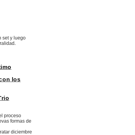
 set y luego
ralidad.
timo
con los
rio
el proceso
uevas formas de
tratar diciembre