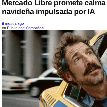
Mercado Libre promete calma
navideña impulsada por IA
8 meses ago
en
Publicidad
,
Campañas