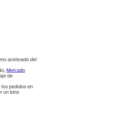
itmo acelerado del
do,
Mercado
aje de
r los pedidos en
or un tono