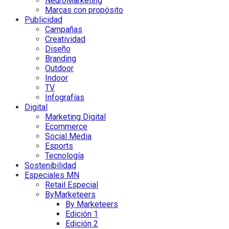
NeuroMarketing
Marcas con propósito
Publicidad
Campañas
Creatividad
Diseño
Branding
Outdoor
Indoor
TV
Infografías
Digital
Marketing Digital
Ecommerce
Social Media
Esports
Tecnología
Sostenibilidad
Especiales MN
Retail Especial
ByMarketeers
By Marketeers
Edición 1
Edición 2