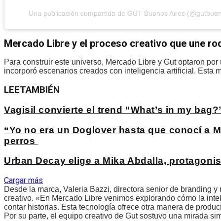
Una publicación compartida de GUT Buenos Aires (@gutbuen
Mercado Libre y el proceso creativo que une rodaj
Para construir este universo, Mercado Libre y Gut optaron por
incorporó escenarios creados con inteligencia artificial. Esta 
LEE
TAMBIÉN
Vagisil convierte el trend “What’s in my bag
“Yo no era un Doglover hasta que conocí a M
perros
Urban Decay elige a Mika Abdalla, protagoni
Cargar más
Desde la marca, Valeria Bazzi, directora senior de branding y 
creativo. «En Mercado Libre venimos explorando cómo la intel
contar historias. Esta tecnología ofrece otra manera de produci
Por su parte, el equipo creativo de Gut sostuvo una mirada sim