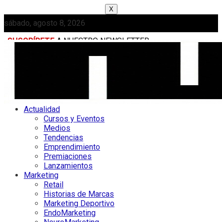
X
sábado, agosto 8, 2026
SUSCRÍBETE
A NUESTRO NEWSLETTER
MEDIAKIT
Actualidad
Cursos y Eventos
Medios
Tendencias
Emprendimiento
Premiaciones
Lanzamientos
Marketing
Retail
Historias de Marcas
Marketing Deportivo
EndoMarketing