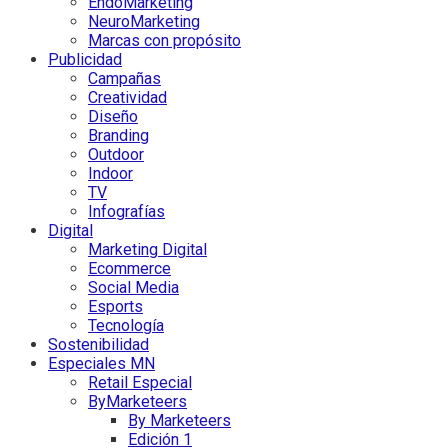
EndoMarketing
NeuroMarketing
Marcas con propósito
Publicidad
Campañas
Creatividad
Diseño
Branding
Outdoor
Indoor
TV
Infografías
Digital
Marketing Digital
Ecommerce
Social Media
Esports
Tecnología
Sostenibilidad
Especiales MN
Retail Especial
ByMarketeers
By Marketeers
Edición 1