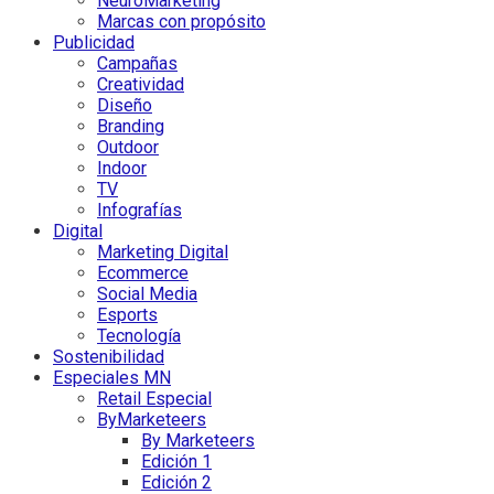
NeuroMarketing
Marcas con propósito
Publicidad
Campañas
Creatividad
Diseño
Branding
Outdoor
Indoor
TV
Infografías
Digital
Marketing Digital
Ecommerce
Social Media
Esports
Tecnología
Sostenibilidad
Especiales MN
Retail Especial
ByMarketeers
By Marketeers
Edición 1
Edición 2