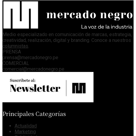
Medio especializado en comunicación de marcas, estrategia,
creatividad, realización, digital y branding. Conoce a nuestros
columnistas
.
PRENSA
prensa@mercadonegro.pe
COMERCIAL
comercial@mercadonegro.pe
Principales Categorías
Actualidad
Marketing