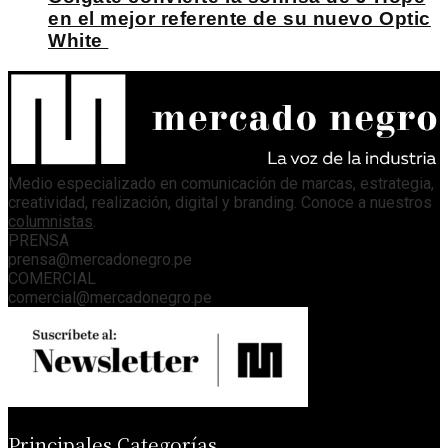
en el mejor referente de su nuevo Optic
White
Medio especializado en comunicación de marcas, estrategia,
creatividad, realización, digital y branding. Conoce a nuestros
columnistas
.
PRENSA
prensa@mercadonegro.pe
COMERCIAL
comercial@mercadonegro.pe
Principales Categorías