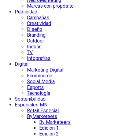
NeuroMarketing
Marcas con propósito
Publicidad
Campañas
Creatividad
Diseño
Branding
Outdoor
Indoor
TV
Infografías
Digital
Marketing Digital
Ecommerce
Social Media
Esports
Tecnología
Sostenibilidad
Especiales MN
Retail Especial
ByMarketeers
By Marketeers
Edición 1
Edición 2