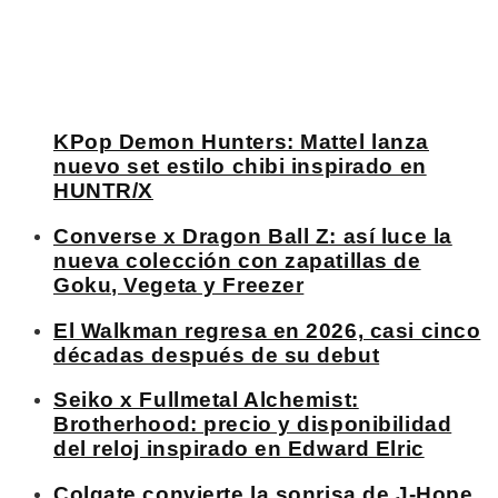
KPop Demon Hunters: Mattel lanza
nuevo set estilo chibi inspirado en
HUNTR/X
Converse x Dragon Ball Z: así luce la
nueva colección con zapatillas de
Goku, Vegeta y Freezer
El Walkman regresa en 2026, casi cinco
décadas después de su debut
Seiko x Fullmetal Alchemist:
Brotherhood: precio y disponibilidad
del reloj inspirado en Edward Elric
Colgate convierte la sonrisa de J-Hope