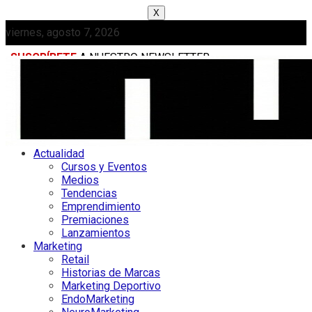
X
viernes, agosto 7, 2026
SUSCRÍBETE
A NUESTRO NEWSLETTER
MEDIAKIT
Actualidad
Cursos y Eventos
Medios
Tendencias
Emprendimiento
Premiaciones
Lanzamientos
Marketing
Retail
Historias de Marcas
Marketing Deportivo
EndoMarketing