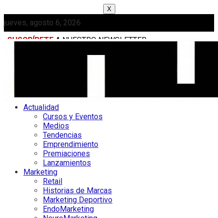
X
jueves, agosto 6, 2026
SUSCRÍBETE
A NUESTRO NEWSLETTER
MEDIAKIT
Actualidad
Cursos y Eventos
Medios
Tendencias
Emprendimiento
Premiaciones
Lanzamientos
Marketing
Retail
Historias de Marcas
Marketing Deportivo
EndoMarketing