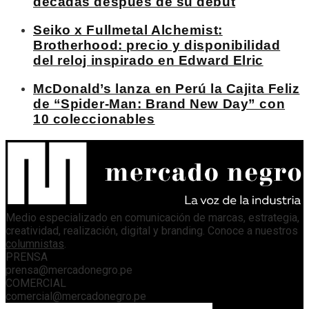
décadas después de su debut
Seiko x Fullmetal Alchemist:
Brotherhood: precio y disponibilidad
del reloj inspirado en Edward Elric
McDonald’s lanza en Perú la Cajita Feliz
de “Spider-Man: Brand New Day” con
10 coleccionables
Medio especializado en comunicación de marcas, estrategia,
creatividad, realización, digital y branding. Conoce a nuestros
columnistas
.
PRENSA
prensa@mercadonegro.pe
COMERCIAL
comercial@mercadonegro.pe