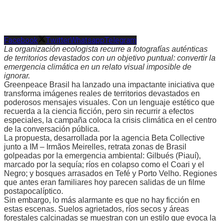
Facebook
Twitter
Whatsapp
Telegram
La organización ecologista recurre a fotografías auténticas
de territorios devastados con un objetivo puntual: convertir la
emergencia climática en un relato visual imposible de
ignorar.
Greenpeace Brasil ha lanzado una impactante iniciativa que
transforma imágenes reales de territorios devastados en
poderosos mensajes visuales. Con un lenguaje estético que
recuerda a la ciencia ficción, pero sin recurrir a efectos
especiales, la campaña coloca la crisis climática en el centro
de la conversación pública.
La propuesta, desarrollada por la agencia Beta Collective
junto a IM – Irmãos Meirelles, retrata zonas de Brasil
golpeadas por la emergencia ambiental: Gilbués (Piauí),
marcado por la sequía; ríos en colapso como el Coari y el
Negro; y bosques arrasados en Tefé y Porto Velho. Regiones
que antes eran familiares hoy parecen salidas de un filme
postapocalíptico.
Sin embargo, lo más alarmante es que no hay ficción en
estas escenas. Suelos agrietados, ríos secos y áreas
forestales calcinadas se muestran con un estilo que evoca la