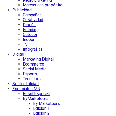
NeuroMarketing
Marcas con propósito
Publicidad
Campañas
Creatividad
Diseño
Branding
Outdoor
Indoor
TV
Infografías
Digital
Marketing Digital
Ecommerce
Social Media
Esports
Tecnología
Sostenibilidad
Especiales MN
Retail Especial
ByMarketeers
By Marketeers
Edición 1
Edición 2