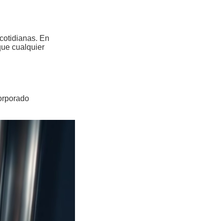
cotidianas. En
que cualquier
orporado