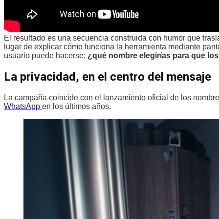
El resultado es una secuencia construida con humor que trasla
lugar de explicar cómo funciona la herramienta mediante panta
usuario puede hacerse:
¿qué nombre elegirías para que l
La privacidad, en el centro del mensaje
La campaña coincide con el lanzamiento oficial de los nombr
WhatsApp
en los últimos años.