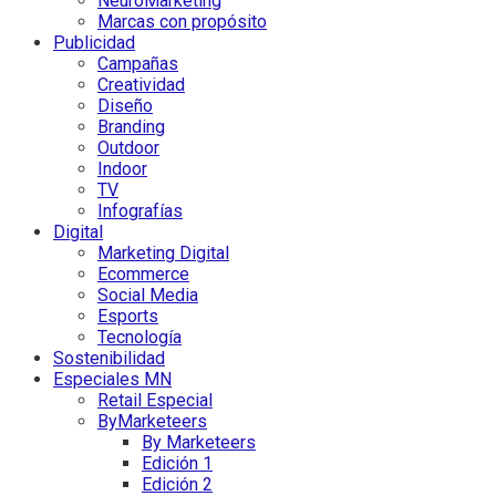
NeuroMarketing
Marcas con propósito
Publicidad
Campañas
Creatividad
Diseño
Branding
Outdoor
Indoor
TV
Infografías
Digital
Marketing Digital
Ecommerce
Social Media
Esports
Tecnología
Sostenibilidad
Especiales MN
Retail Especial
ByMarketeers
By Marketeers
Edición 1
Edición 2