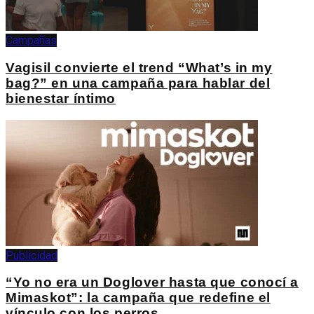
Campañas
Vagisil convierte el trend “What’s in my
bag?” en una campaña para hablar del
bienestar íntimo
Publicidad
“Yo no era un Doglover hasta que conocí a
Mimaskot”: la campaña que redefine el
vínculo con los perros