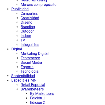
NeuroMarketing
Marcas con propósito
Publicidad
Campañas
Creatividad
Diseño
Branding
Outdoor
Indoor
TV
Infografías
Digital
Marketing Digital
Ecommerce
Social Media
Esports
Tecnología
Sostenibilidad
Especiales MN
Retail Especial
ByMarketeers
By Marketeers
Edición 1
Edición 2