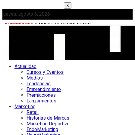
X
jueves, agosto 6, 2026
SUSCRÍBETE
A NUESTRO NEWSLETTER
MEDIAKIT
Actualidad
Cursos y Eventos
Medios
Tendencias
Emprendimiento
Premiaciones
Lanzamientos
Marketing
Retail
Historias de Marcas
Marketing Deportivo
EndoMarketing