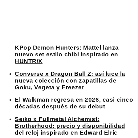
KPop Demon Hunters: Mattel lanza
nuevo set estilo chibi inspirado en
HUNTR/X
Converse x Dragon Ball Z: así luce la
nueva colección con zapatillas de
Goku, Vegeta y Freezer
El Walkman regresa en 2026, casi cinco
décadas después de su debut
Seiko x Fullmetal Alchemist:
Brotherhood: precio y disponibilidad
del reloj inspirado en Edward Elric