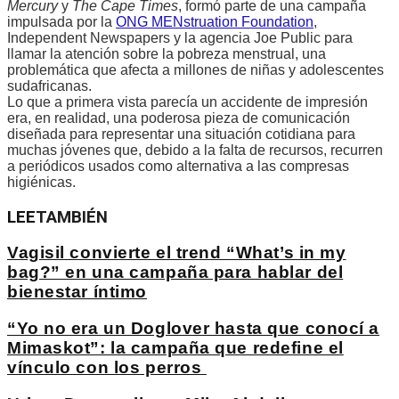
Mercury
y
The Cape Times
, formó parte de una campaña
impulsada por la
ONG MENstruation Foundation
,
Independent Newspapers y la agencia Joe Public para
llamar la atención sobre la pobreza menstrual, una
problemática que afecta a millones de niñas y adolescentes
sudafricanas.
Lo que a primera vista parecía un accidente de impresión
era, en realidad, una poderosa pieza de comunicación
diseñada para representar una situación cotidiana para
muchas jóvenes que, debido a la falta de recursos, recurren
a periódicos usados como alternativa a las compresas
higiénicas.
LEE
TAMBIÉN
Vagisil convierte el trend “What’s in my
bag?” en una campaña para hablar del
bienestar íntimo
“Yo no era un Doglover hasta que conocí a
Mimaskot”: la campaña que redefine el
vínculo con los perros