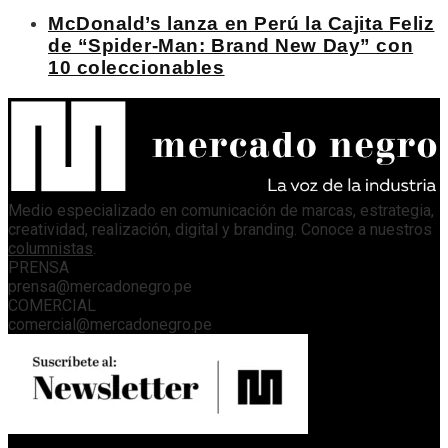
McDonald’s lanza en Perú la Cajita Feliz
de “Spider-Man: Brand New Day” con
10 coleccionables
Medio especializado en comunicación de marcas, estrategia,
creatividad, realización, digital y branding. Conoce a nuestros
columnistas
.
PRENSA
prensa@mercadonegro.pe
COMERCIAL
comercial@mercadonegro.pe