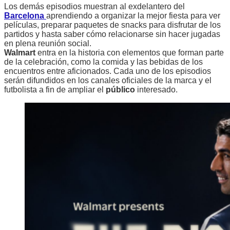
Los demás episodios muestran al exdelantero del
Barcelona
aprendiendo a organizar la mejor fiesta para ver
películas, preparar paquetes de snacks para disfrutar de los
partidos y hasta saber cómo relacionarse sin hacer jugadas
en plena reunión social.
Walmart
entra en la historia con elementos que forman parte
de la celebración, como la comida y las bebidas de los
encuentros entre aficionados. Cada uno de los episodios
serán difundidos en los canales oficiales de la marca y el
futbolista a fin de ampliar el
público
interesado.