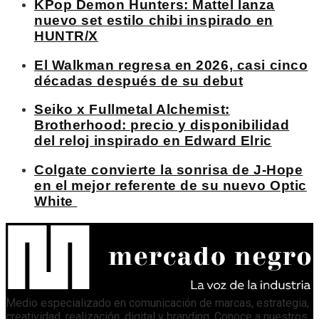
KPop Demon Hunters: Mattel lanza
nuevo set estilo chibi inspirado en
HUNTR/X
El Walkman regresa en 2026, casi cinco
décadas después de su debut
Seiko x Fullmetal Alchemist:
Brotherhood: precio y disponibilidad
del reloj inspirado en Edward Elric
Colgate convierte la sonrisa de J-Hope
en el mejor referente de su nuevo Optic
White
Medio especializado en comunicación de marcas, estrategia,
creatividad, realización, digital y branding. Conoce a nuestros