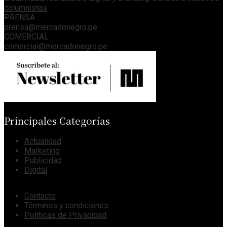
columnistas
.
PRENSA
prensa@mercadonegro.pe
COMERCIAL
comercial@mercadonegro.pe
Principales Categorías
Actualidad
Marketing
Publicidad
Digital
Contacto
Términos y condiciones
Políticas de Privacidad