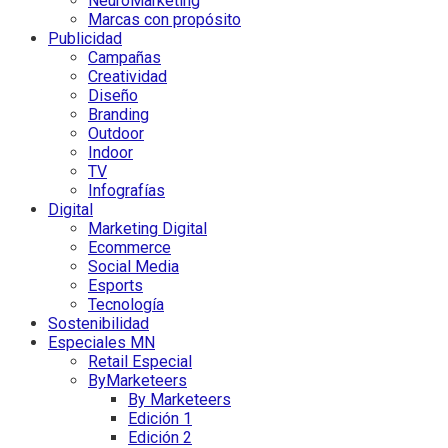
NeuroMarketing
Marcas con propósito
Publicidad
Campañas
Creatividad
Diseño
Branding
Outdoor
Indoor
TV
Infografías
Digital
Marketing Digital
Ecommerce
Social Media
Esports
Tecnología
Sostenibilidad
Especiales MN
Retail Especial
ByMarketeers
By Marketeers
Edición 1
Edición 2