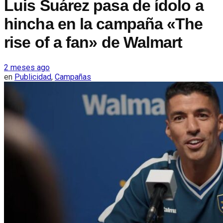
Luis Suárez pasa de ídolo a
hincha en la campaña «The
rise of a fan» de Walmart
2 meses ago
en
Publicidad
,
Campañas