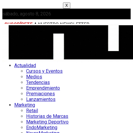
X
sábado, agosto 8, 2026
SUSCRÍBETE
A NUESTRO NEWSLETTER
MEDIAKIT
Actualidad
Cursos y Eventos
Medios
Tendencias
Emprendimiento
Premiaciones
Lanzamientos
Marketing
Retail
Historias de Marcas
Marketing Deportivo
EndoMarketing