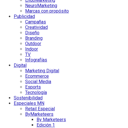
EndoMarketing
NeuroMarketing
Marcas con propósito
Publicidad
Campañas
Creatividad
Diseño
Branding
Outdoor
Indoor
TV
Infografías
Digital
Marketing Digital
Ecommerce
Social Media
Esports
Tecnología
Sostenibilidad
Especiales MN
Retail Especial
ByMarketeers
By Marketeers
Edición 1