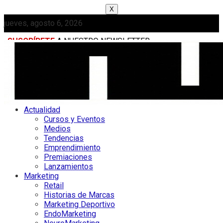
X
jueves, agosto 6, 2026
SUSCRÍBETE
A NUESTRO NEWSLETTER
MEDIAKIT
Actualidad
Cursos y Eventos
Medios
Tendencias
Emprendimiento
Premiaciones
Lanzamientos
Marketing
Retail
Historias de Marcas
Marketing Deportivo
EndoMarketing