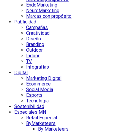
EndoMarketing
NeuroMarketing
Marcas con propósito
Publicidad
Campañas
Creatividad
Diseño
Branding
Outdoor
Indoor
TV
Infografías
Digital
Marketing Digital
Ecommerce
Social Media
Esports
Tecnología
Sostenibilidad
Especiales MN
Retail Especial
ByMarketeers
By Marketeers