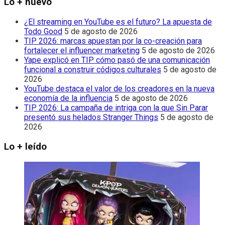
Lo + nuevo
¿El streaming en YouTube es el futuro? La apuesta de
Todo Good
5 de agosto de 2026
TIP 2026: marcas apuestan por la co-creación para
fortalecer el influencer marketing
5 de agosto de 2026
Yape explicó en TIP cómo pasó de una comunicación
funcional a construir códigos culturales
5 de agosto de
2026
YouTube destaca el valor de los creadores en la nueva
economía de la influencia
5 de agosto de 2026
TIP 2026: La campaña de intriga con la que Sin Parar
presentó sus helados Stranger Things
5 de agosto de
2026
Lo + leído