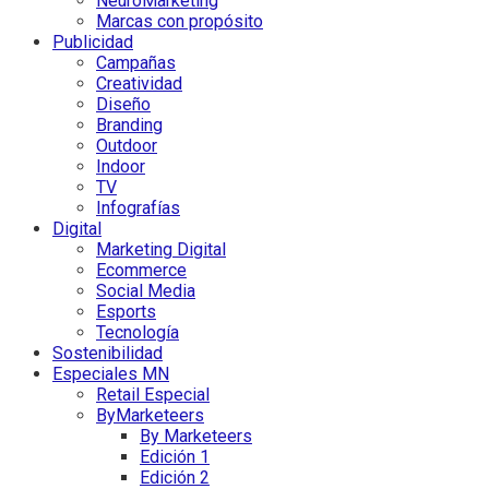
NeuroMarketing
Marcas con propósito
Publicidad
Campañas
Creatividad
Diseño
Branding
Outdoor
Indoor
TV
Infografías
Digital
Marketing Digital
Ecommerce
Social Media
Esports
Tecnología
Sostenibilidad
Especiales MN
Retail Especial
ByMarketeers
By Marketeers
Edición 1
Edición 2