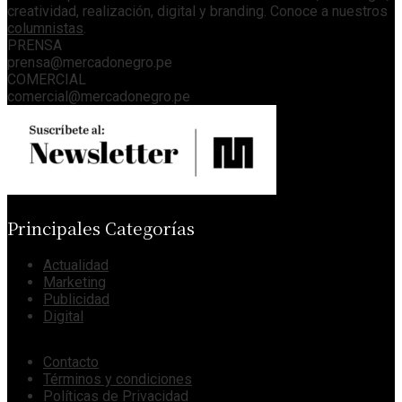
creatividad, realización, digital y branding. Conoce a nuestros
columnistas
.
PRENSA
prensa@mercadonegro.pe
COMERCIAL
comercial@mercadonegro.pe
Principales Categorías
Actualidad
Marketing
Publicidad
Digital
Contacto
Términos y condiciones
Políticas de Privacidad