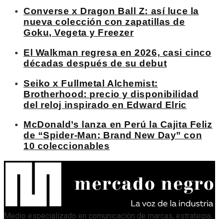
Converse x Dragon Ball Z: así luce la
nueva colección con zapatillas de
Goku, Vegeta y Freezer
El Walkman regresa en 2026, casi cinco
décadas después de su debut
Seiko x Fullmetal Alchemist:
Brotherhood: precio y disponibilidad
del reloj inspirado en Edward Elric
McDonald’s lanza en Perú la Cajita Feliz
de “Spider-Man: Brand New Day” con
10 coleccionables
Medio especializado en comunicación de marcas, estrategia,