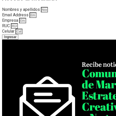
Nombres y apellidos
Email Address
Empresa
RUC
Celular
Ingresar