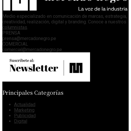
Medio especializado en comunicación de marcas, estrategia,
creatividad, realización, digital y branding. Conoce a nuestros
columnistas
.
PRENSA
prensa@mercadonegro.pe
COMERCIAL
comercial@mercadonegro.pe
Principales Categorías
Actualidad
Marketing
Publicidad
Digital