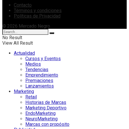
Contacto
Términos y condiciones
Políticas de Privacidad
© 2026 Mercado Negro
No Result
View All Result
Actualidad
Cursos y Eventos
Medios
Tendencias
Emprendimiento
Premiaciones
Lanzamientos
Marketing
Retail
Historias de Marcas
Marketing Deportivo
EndoMarketing
NeuroMarketing
Marcas con propósito