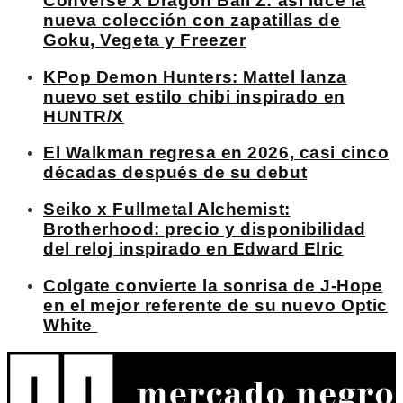
Converse x Dragon Ball Z: así luce la
nueva colección con zapatillas de
Goku, Vegeta y Freezer
KPop Demon Hunters: Mattel lanza
nuevo set estilo chibi inspirado en
HUNTR/X
El Walkman regresa en 2026, casi cinco
décadas después de su debut
Seiko x Fullmetal Alchemist:
Brotherhood: precio y disponibilidad
del reloj inspirado en Edward Elric
Colgate convierte la sonrisa de J-Hope
en el mejor referente de su nuevo Optic
White