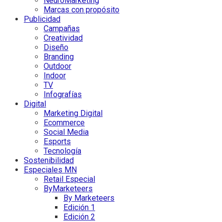
NeuroMarketing
Marcas con propósito
Publicidad
Campañas
Creatividad
Diseño
Branding
Outdoor
Indoor
TV
Infografías
Digital
Marketing Digital
Ecommerce
Social Media
Esports
Tecnología
Sostenibilidad
Especiales MN
Retail Especial
ByMarketeers
By Marketeers
Edición 1
Edición 2