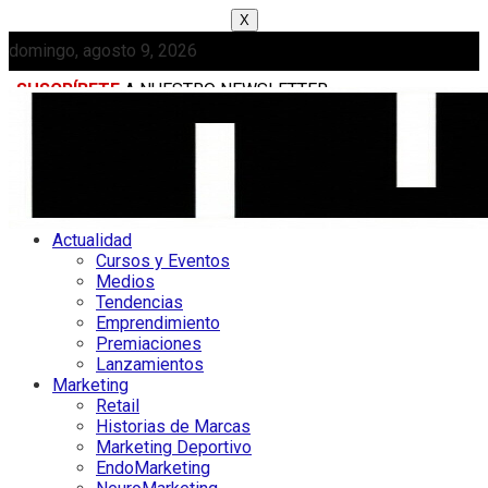
X
domingo, agosto 9, 2026
SUSCRÍBETE
A NUESTRO NEWSLETTER
MEDIAKIT
Actualidad
Cursos y Eventos
Medios
Tendencias
Emprendimiento
Premiaciones
Lanzamientos
Marketing
Retail
Historias de Marcas
Marketing Deportivo
EndoMarketing