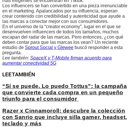
más exigentes se encuentran en Tiktok.
Los influencers se han convertido en una pieza irrenunciable
en el marketing. Apalancados por su influencia, esperan
crear contenido con credibilidad y autenticidad que ayude a
las marcas a conectar mejor con sus consumidores.
En el universo de la “creator economy”, lugar en el que se
desenvuelven influencers de todos los tamaños, muchos
escapan del radar de las marcas. Pero entonces, ¿con qué
deben contar para que las marcas los vean? Un reciente
estudio de
Sprout Social y Glewee
buscó responder a esta
pregunta.
Lee también:
SpaceX y T-Mobile firman acuerdo para
aumentar conectividad 5G
LEE
TAMBIÉN
“Sí se puede. Lo puedo Tottus”: la campaña
que convierte cada compra en un pequeño
triunfo para el consumidor
Razer x Cinnamoroll: descubre la colección
con Sanrio que incluye silla gamer, headset,
teclado y más