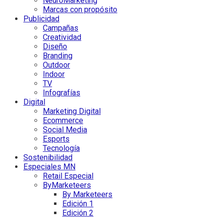
NeuroMarketing
Marcas con propósito
Publicidad
Campañas
Creatividad
Diseño
Branding
Outdoor
Indoor
TV
Infografías
Digital
Marketing Digital
Ecommerce
Social Media
Esports
Tecnología
Sostenibilidad
Especiales MN
Retail Especial
ByMarketeers
By Marketeers
Edición 1
Edición 2