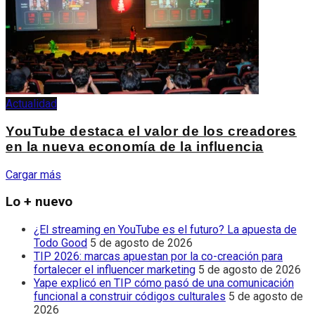
Actualidad
YouTube destaca el valor de los creadores
en la nueva economía de la influencia
Cargar más
Lo + nuevo
¿El streaming en YouTube es el futuro? La apuesta de
Todo Good
5 de agosto de 2026
TIP 2026: marcas apuestan por la co-creación para
fortalecer el influencer marketing
5 de agosto de 2026
Yape explicó en TIP cómo pasó de una comunicación
funcional a construir códigos culturales
5 de agosto de
2026