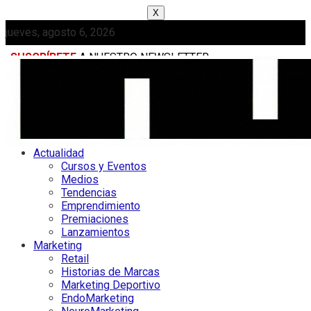
X
jueves, agosto 6, 2026
SUSCRÍBETE
A NUESTRO NEWSLETTER
MEDIAKIT
Actualidad
Cursos y Eventos
Medios
Tendencias
Emprendimiento
Premiaciones
Lanzamientos
Marketing
Retail
Historias de Marcas
Marketing Deportivo
EndoMarketing