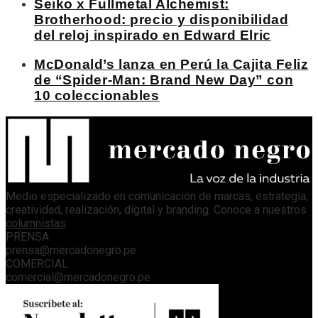
Seiko x Fullmetal Alchemist:
Brotherhood: precio y disponibilidad
del reloj inspirado en Edward Elric
McDonald’s lanza en Perú la Cajita Feliz
de “Spider-Man: Brand New Day” con
10 coleccionables
Medio especializado en comunicación de marcas, estrategia,
creatividad, realización, digital y branding. Conoce a nuestros
columnistas
.
PRENSA
prensa@mercadonegro.pe
COMERCIAL
comercial@mercadonegro.pe