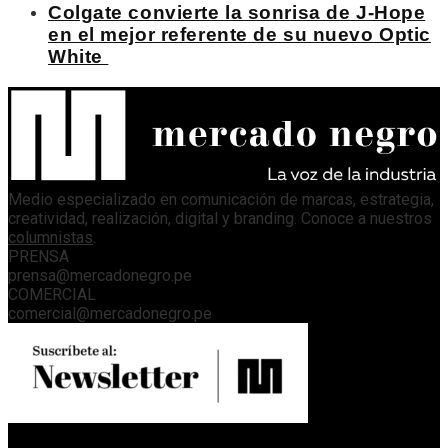
Colgate convierte la sonrisa de J-Hope
en el mejor referente de su nuevo Optic
White
Medio especializado en comunicación de marcas, estrategia,
creatividad, realización, digital y branding. Conoce a nuestros
columnistas
.
PRENSA
prensa@mercadonegro.pe
COMERCIAL
comercial@mercadonegro.pe