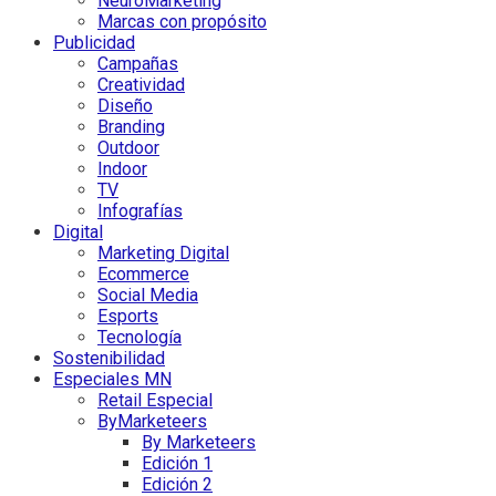
NeuroMarketing
Marcas con propósito
Publicidad
Campañas
Creatividad
Diseño
Branding
Outdoor
Indoor
TV
Infografías
Digital
Marketing Digital
Ecommerce
Social Media
Esports
Tecnología
Sostenibilidad
Especiales MN
Retail Especial
ByMarketeers
By Marketeers
Edición 1
Edición 2