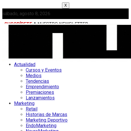
X
sábado, agosto 8, 2026
SUSCRÍBETE
A NUESTRO NEWSLETTER
MEDIAKIT
Actualidad
Cursos y Eventos
Medios
Tendencias
Emprendimiento
Premiaciones
Lanzamientos
Marketing
Retail
Historias de Marcas
Marketing Deportivo
EndoMarketing