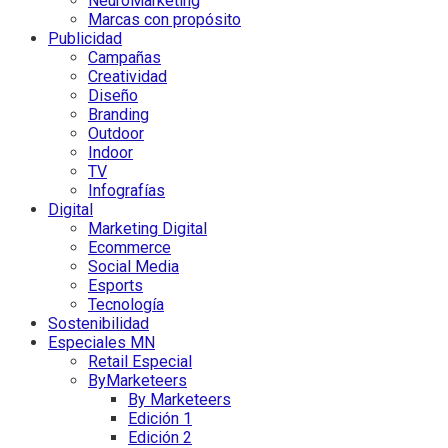
NeuroMarketing
Marcas con propósito
Publicidad
Campañas
Creatividad
Diseño
Branding
Outdoor
Indoor
TV
Infografías
Digital
Marketing Digital
Ecommerce
Social Media
Esports
Tecnología
Sostenibilidad
Especiales MN
Retail Especial
ByMarketeers
By Marketeers
Edición 1
Edición 2