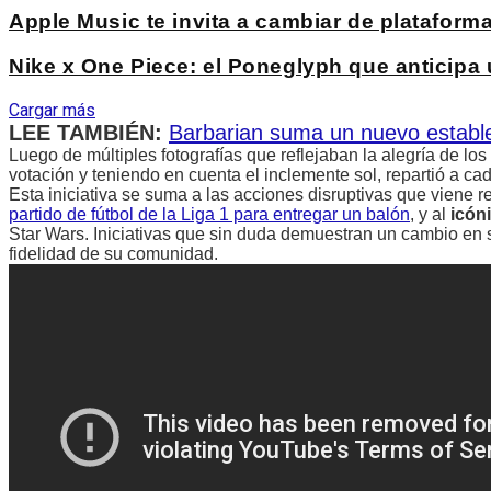
Apple Music te invita a cambiar de platafo
Nike x One Piece: el Poneglyph que anticipa
Cargar más
LEE TAMBIÉN:
Barbarian suma un nuevo estable
Luego de múltiples fotografías que reflejaban la alegría de los
votación y teniendo en cuenta el inclemente sol, repartió a ca
Esta iniciativa se suma a las acciones disruptivas que viene 
partido de fútbol de la Liga 1 para entregar un balón
, y al
icón
Star Wars. Iniciativas que sin duda demuestran un cambio en 
fidelidad de su comunidad.