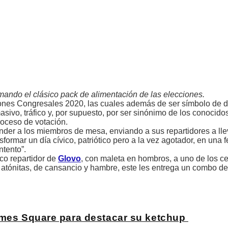
ando el clásico pack de alimentación de las elecciones.
iones Congresales 2020, las cuales además de ser símbolo de 
asivo, tráfico y, por supuesto, por ser sinónimo de los conocido
roceso de votación.
nder a los miembros de mesa, enviando a sus repartidores a ll
ansformar un día cívico, patriótico pero a la vez agotador, en una 
ntento”.
ico repartidor de
Glovo
, con maleta en hombros, a uno de los ce
 atónitas, de cansancio y hambre, este les entrega un combo 
Times Square para destacar su ketchup