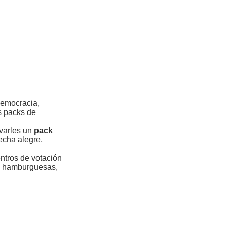
democracia,
s packs de
evarles un
pack
fecha alegre,
ntros de votación
de hamburguesas,