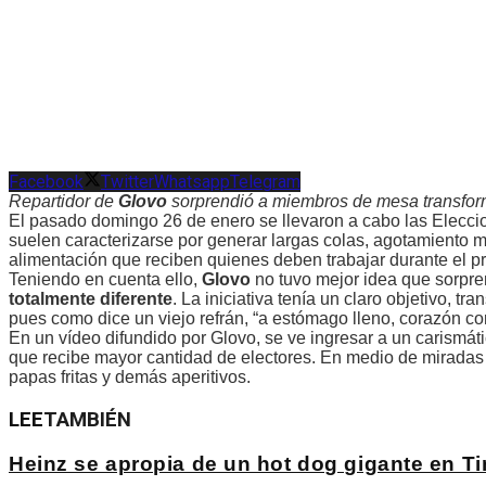
Facebook
Twitter
Whatsapp
Telegram
Repartidor de
Glovo
sorprendió a miembros de mesa transform
El pasado domingo 26 de enero se llevaron a cabo las Elecc
suelen caracterizarse por generar largas colas, agotamiento m
alimentación que reciben quienes deben trabajar durante el p
Teniendo en cuenta ello,
Glovo
no tuvo mejor idea que sorpre
totalmente diferente
. La iniciativa tenía un claro objetivo, tr
pues como dice un viejo refrán, “a estómago lleno, corazón co
En un vídeo difundido por Glovo, se ve ingresar a un carismát
que recibe mayor cantidad de electores. En medio de miradas
papas fritas y demás aperitivos.
LEE
TAMBIÉN
Heinz se apropia de un hot dog gigante en 