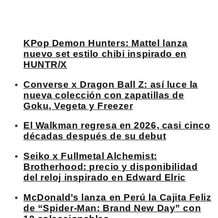
KPop Demon Hunters: Mattel lanza
nuevo set estilo chibi inspirado en
HUNTR/X
Converse x Dragon Ball Z: así luce la
nueva colección con zapatillas de
Goku, Vegeta y Freezer
El Walkman regresa en 2026, casi cinco
décadas después de su debut
Seiko x Fullmetal Alchemist:
Brotherhood: precio y disponibilidad
del reloj inspirado en Edward Elric
McDonald’s lanza en Perú la Cajita Feliz
de “Spider-Man: Brand New Day” con