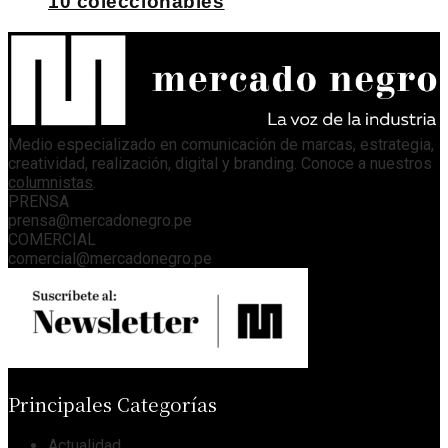
10 coleccionables
Medio especializado en comunicación de marcas, estrategia,
creatividad, realización, digital y branding. Conoce a nuestros
columnistas
.
PRENSA
prensa@mercadonegro.pe
COMERCIAL
comercial@mercadonegro.pe
Principales Categorías
Actualidad