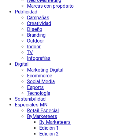
NeuroMarketing
Marcas con propósito
Publicidad
Campañas
Creatividad
Diseño
Branding
Outdoor
Indoor
TV
Infografías
Digital
Marketing Digital
Ecommerce
Social Media
Esports
Tecnología
Sostenibilidad
Especiales MN
Retail Especial
ByMarketeers
By Marketeers
Edición 1
Edición 2