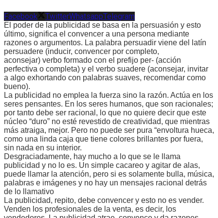
Facebook
Twitter
Whatsapp
Telegram
El poder de la publicidad se basa en la persuasión y esto
último, significa el convencer a una persona mediante
razones o argumentos. La palabra persuadir viene del latín
persuadere (inducir, convencer por completo,
aconsejar) verbo formado con el prefijo per- (acción
perfectiva o completa) y el verbo suadere (aconsejar, invitar
a algo exhortando con palabras suaves, recomendar como
bueno).
La publicidad no emplea la fuerza sino la razón. Actúa en los
seres pensantes. En los seres humanos, que son racionales;
por tanto debe ser racional, lo que no quiere decir que este
núcleo “duro” no esté revestido de creatividad, que mientras
más atraiga, mejor. Pero no puede ser pura “envoltura hueca,
como una linda caja que tiene colores brillantes por fuera,
sin nada en su interior.
Desgraciadamente, hay mucho a lo que se le llama
publicidad y no lo es. Un simple cacareo y agitar de alas,
puede llamar la atención, pero si es solamente bulla, música,
palabras e imágenes y no hay un mensajes racional detrás
de lo llamativo
La publicidad, repito, debe convencer y esto no es vender.
Venden los profesionales de la venta, es decir, los
vendedores. La publicidad atrae, convence y da razones.