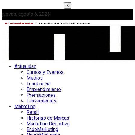
X
jueves, agosto 6, 2026
SUSCRÍBETE
A NUESTRO NEWSLETTER
MEDIAKIT
Actualidad
Cursos y Eventos
Medios
Tendencias
Emprendimiento
Premiaciones
Lanzamientos
Marketing
Retail
Historias de Marcas
Marketing Deportivo
EndoMarketing