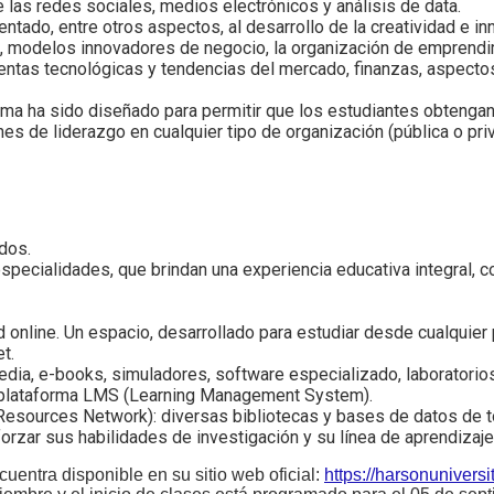
e las redes sociales, medios electrónicos y análisis de data.
ntado, entre otros aspectos, al desarrollo de la creatividad e inn
s, modelos innovadores de negocio, la organización de emprendi
entas tecnológicas y tendencias del mercado, finanzas, aspecto
ma ha sido diseñado para permitir que los estudiantes obtengan
es de liderazgo en cualquier tipo de organización (pública o pri
dos.
pecialidades, que brindan una experiencia educativa integral, c
 online. Un espacio, desarrollado para estudiar desde cualquier
t.
a, e-books, simuladores, software especializado, laboratorios
na plataforma LMS (Learning Management System).
 Resources Network): diversas bibliotecas y bases de datos de 
orzar sus habilidades de investigación y su línea de aprendizaje
uentra disponible en su sitio web oficial:
https://harsonuniversi