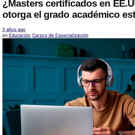
¿Masters certificados en EE.
otorga el grado académico es
3 años ago
en
Educación
,
Cursos de Especialización