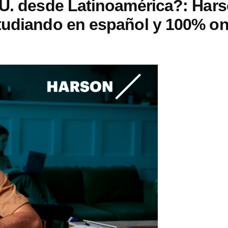
UU. desde Latinoamérica?: Har
tudiando en español y 100% on