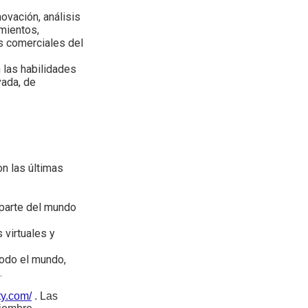
ovación, análisis
mientos,
s comerciales del
 las habilidades
vada, de
on las últimas
 parte del mundo
 virtuales y
todo el mundo,
.
ty.com/
. Las