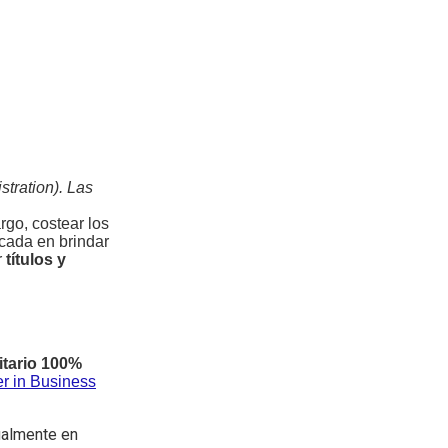
tration). Las
rgo, costear los
ocada en brindar
r
títulos y
itario 100%
r in Business
ualmente en