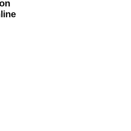
son
line