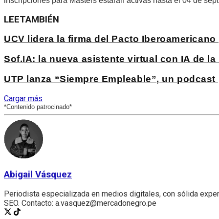
inscripciones para Masters estarán activas hasta el 04 de sep
LEE
TAMBIÉN
UCV lidera la firma del Pacto Iberoamericano 
Sof.IA: la nueva asistente virtual con IA de 
UTP lanza “Siempre Empleable”, un podcast p
Cargar más
*Contenido patrocinado*
Abigail Vásquez
Periodista especializada en medios digitales, con sólida experi
SEO. Contacto: a.vasquez@mercadonegro.pe