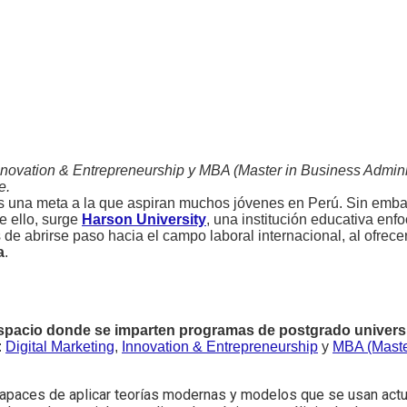
Innovation & Entrepreneurship y MBA (Master in Business Adminis
e.
o es una meta a la que aspiran muchos jóvenes en Perú. Sin emba
e ello, surge
Harson University
, una institución educativa enf
de abrirse paso hacia el campo laboral internacional, al ofrece
a
.
spacio donde se imparten programas de postgrado univers
:
Digital Marketing
,
Innovation & Entrepreneurship
y
MBA (Maste
apaces de aplicar teorías modernas y modelos que se usan act