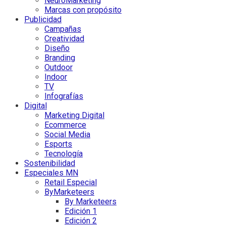
NeuroMarketing
Marcas con propósito
Publicidad
Campañas
Creatividad
Diseño
Branding
Outdoor
Indoor
TV
Infografías
Digital
Marketing Digital
Ecommerce
Social Media
Esports
Tecnología
Sostenibilidad
Especiales MN
Retail Especial
ByMarketeers
By Marketeers
Edición 1
Edición 2