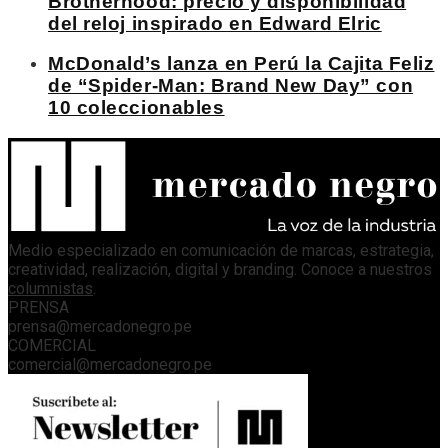
Brotherhood: precio y disponibilidad
del reloj inspirado en Edward Elric
McDonald’s lanza en Perú la Cajita Feliz
de “Spider-Man: Brand New Day” con
10 coleccionables
Medio especializado en comunicación de marcas, estrategia,
creatividad, realización, digital y branding. Conoce a nuestros
columnistas
.
PRENSA
prensa@mercadonegro.pe
COMERCIAL
comercial@mercadonegro.pe