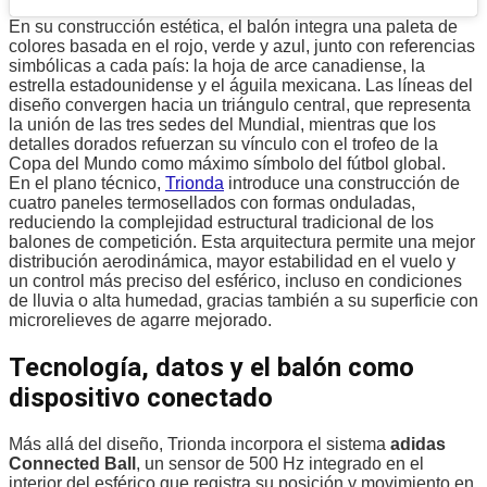
En su construcción estética, el balón integra una paleta de
colores basada en el rojo, verde y azul, junto con referencias
simbólicas a cada país: la hoja de arce canadiense, la
estrella estadounidense y el águila mexicana. Las líneas del
diseño convergen hacia un triángulo central, que representa
la unión de las tres sedes del Mundial, mientras que los
detalles dorados refuerzan su vínculo con el trofeo de la
Copa del Mundo como máximo símbolo del fútbol global.
En el plano técnico,
Trionda
introduce una construcción de
cuatro paneles termosellados con formas onduladas,
reduciendo la complejidad estructural tradicional de los
balones de competición. Esta arquitectura permite una mejor
distribución aerodinámica, mayor estabilidad en el vuelo y
un control más preciso del esférico, incluso en condiciones
de lluvia o alta humedad, gracias también a su superficie con
microrelieves de agarre mejorado.
Tecnología, datos y el balón como
dispositivo conectado
Más allá del diseño, Trionda incorpora el sistema
adidas
Connected Ball
, un sensor de 500 Hz integrado en el
interior del esférico que registra su posición y movimiento en