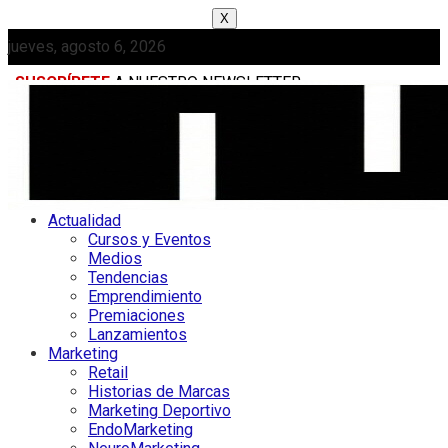
X
jueves, agosto 6, 2026
SUSCRÍBETE
A NUESTRO NEWSLETTER
MEDIAKIT
Actualidad
Cursos y Eventos
Medios
Tendencias
Emprendimiento
Premiaciones
Lanzamientos
Marketing
Retail
Historias de Marcas
Marketing Deportivo
EndoMarketing