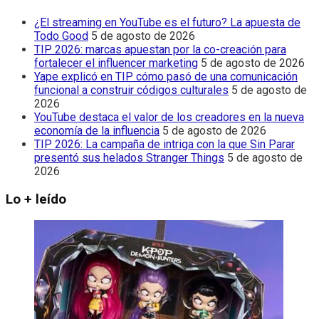
¿El streaming en YouTube es el futuro? La apuesta de
Todo Good
5 de agosto de 2026
TIP 2026: marcas apuestan por la co-creación para
fortalecer el influencer marketing
5 de agosto de 2026
Yape explicó en TIP cómo pasó de una comunicación
funcional a construir códigos culturales
5 de agosto de
2026
YouTube destaca el valor de los creadores en la nueva
economía de la influencia
5 de agosto de 2026
TIP 2026: La campaña de intriga con la que Sin Parar
presentó sus helados Stranger Things
5 de agosto de
2026
Lo + leído