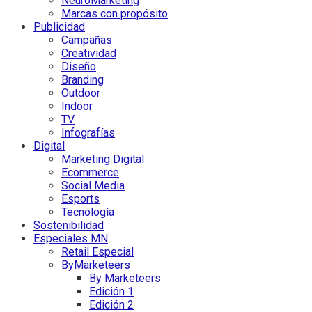
NeuroMarketing
Marcas con propósito
Publicidad
Campañas
Creatividad
Diseño
Branding
Outdoor
Indoor
TV
Infografías
Digital
Marketing Digital
Ecommerce
Social Media
Esports
Tecnología
Sostenibilidad
Especiales MN
Retail Especial
ByMarketeers
By Marketeers
Edición 1
Edición 2