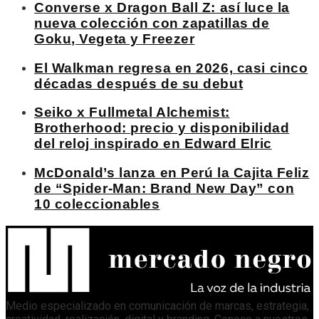
Converse x Dragon Ball Z: así luce la
nueva colección con zapatillas de
Goku, Vegeta y Freezer
El Walkman regresa en 2026, casi cinco
décadas después de su debut
Seiko x Fullmetal Alchemist:
Brotherhood: precio y disponibilidad
del reloj inspirado en Edward Elric
McDonald’s lanza en Perú la Cajita Feliz
de “Spider-Man: Brand New Day” con
10 coleccionables
Medio especializado en comunicación de marcas, estrategia,