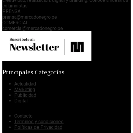
creatividad, realización, digital y branding. Conoce a nuestros
columnistas
.
PRENSA
prensa@mercadonegro.pe
COMERCIAL
comercial@mercadonegro.pe
Principales Categorías
Actualidad
Marketing
Publicidad
Digital
Contacto
Términos y condiciones
Políticas de Privacidad