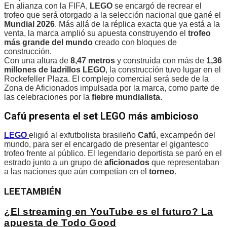
En alianza con la FIFA,
LEGO
se encargó de recrear el
trofeo que será otorgado a la selección nacional que gané el
Mundial 2026
. Más allá de la réplica exacta que ya está a la
venta, la marca amplió su apuesta construyendo el
trofeo
más grande del mundo
creado con bloques de
construcción.
Con una altura de
8,47 metros
y construida con más de
1,36
millones de ladrillos LEGO
, la construcción tuvo lugar en el
Rockefeller Plaza. El complejo comercial será sede de la
Zona de Aficionados impulsada por la marca, como parte de
las celebraciones por la
fiebre mundialista.
Cafú presenta el set LEGO más ambicioso
LEGO
eligió al exfutbolista brasileño
Cafú
, excampeón del
mundo, para ser el encargado de presentar el gigantesco
trofeo frente al público. El legendario deportista se paró en el
estrado junto a un grupo de
aficionados
que representaban
a las naciones que aún competían en el
torneo
.
LEE
TAMBIÉN
¿El streaming en YouTube es el futuro? La
apuesta de Todo Good