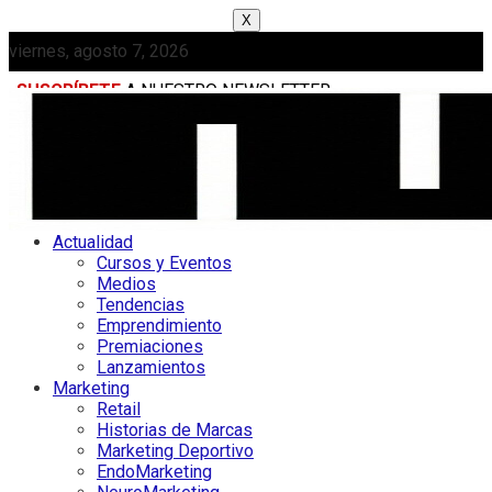
X
viernes, agosto 7, 2026
SUSCRÍBETE
A NUESTRO NEWSLETTER
MEDIAKIT
Actualidad
Cursos y Eventos
Medios
Tendencias
Emprendimiento
Premiaciones
Lanzamientos
Marketing
Retail
Historias de Marcas
Marketing Deportivo
EndoMarketing