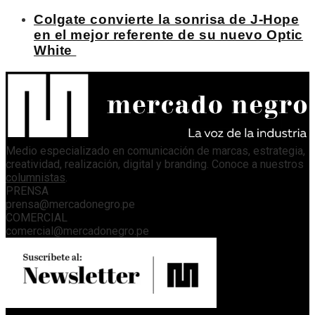
Colgate convierte la sonrisa de J-Hope
en el mejor referente de su nuevo Optic
White
Medio especializado en comunicación de marcas, estrategia,
creatividad, realización, digital y branding. Conoce a nuestros
columnistas
.
PRENSA
prensa@mercadonegro.pe
COMERCIAL
comercial@mercadonegro.pe