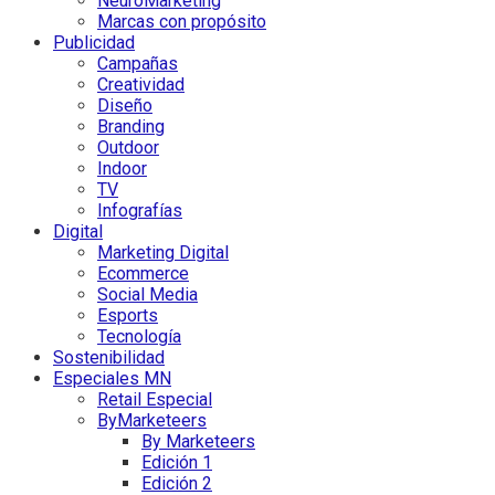
NeuroMarketing
Marcas con propósito
Publicidad
Campañas
Creatividad
Diseño
Branding
Outdoor
Indoor
TV
Infografías
Digital
Marketing Digital
Ecommerce
Social Media
Esports
Tecnología
Sostenibilidad
Especiales MN
Retail Especial
ByMarketeers
By Marketeers
Edición 1
Edición 2