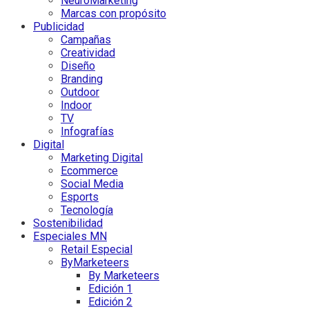
NeuroMarketing
Marcas con propósito
Publicidad
Campañas
Creatividad
Diseño
Branding
Outdoor
Indoor
TV
Infografías
Digital
Marketing Digital
Ecommerce
Social Media
Esports
Tecnología
Sostenibilidad
Especiales MN
Retail Especial
ByMarketeers
By Marketeers
Edición 1
Edición 2