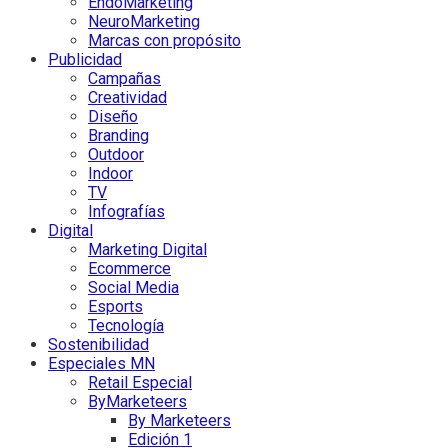
EndoMarketing
NeuroMarketing
Marcas con propósito
Publicidad
Campañas
Creatividad
Diseño
Branding
Outdoor
Indoor
TV
Infografías
Digital
Marketing Digital
Ecommerce
Social Media
Esports
Tecnología
Sostenibilidad
Especiales MN
Retail Especial
ByMarketeers
By Marketeers
Edición 1