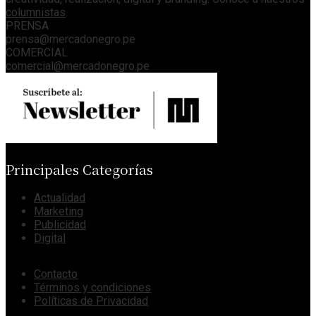
columnistas
.
PRENSA
prensa@mercadonegro.pe
COMERCIAL
comercial@mercadonegro.pe
Principales Categorías
Actualidad
Marketing
Publicidad
Digital
Contacto
Términos y condiciones
Políticas de Privacidad