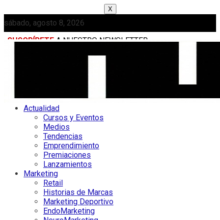
X
sábado, agosto 8, 2026
SUSCRÍBETE
A NUESTRO NEWSLETTER
MEDIAKIT
Actualidad
Cursos y Eventos
Medios
Tendencias
Emprendimiento
Premiaciones
Lanzamientos
Marketing
Retail
Historias de Marcas
Marketing Deportivo
EndoMarketing