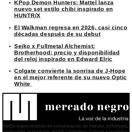
KPop Demon Hunters: Mattel lanza
nuevo set estilo chibi inspirado en
HUNTR/X
El Walkman regresa en 2026, casi cinco
décadas después de su debut
Seiko x Fullmetal Alchemist:
Brotherhood: precio y disponibilidad
del reloj inspirado en Edward Elric
Colgate convierte la sonrisa de J-Hope
en el mejor referente de su nuevo Optic
White
Medio especializado en comunicación de marcas, estrategia,
creatividad, realización, digital y branding. Conoce a nuestros