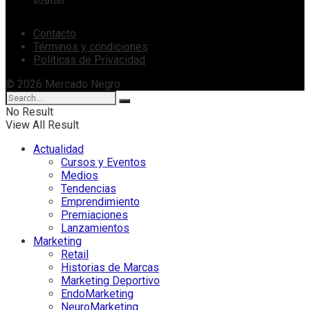
Contacto
Términos y condiciones
Políticas de Privacidad
© 2026 Mercado Negro
No Result
View All Result
Actualidad
Cursos y Eventos
Medios
Tendencias
Emprendimiento
Premiaciones
Lanzamientos
Marketing
Retail
Historias de Marcas
Marketing Deportivo
EndoMarketing
NeuroMarketing