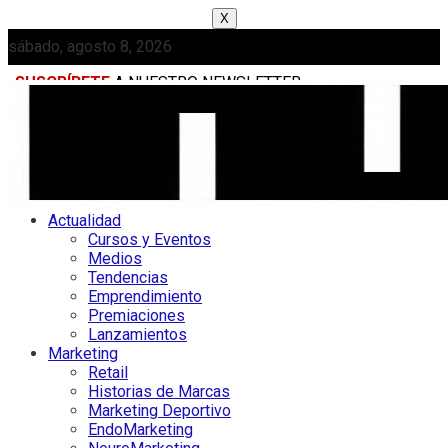
X
sábado, agosto 8, 2026
SUSCRÍBETE
A NUESTRO NEWSLETTER
MEDIAKIT
Actualidad
Cursos y Eventos
Medios
Tendencias
Emprendimiento
Premiaciones
Lanzamientos
Marketing
Retail
Historias de Marcas
Marketing Deportivo
EndoMarketing