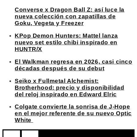
Converse x Dragon Ball Z: así luce la
nueva colección con zapatillas de
Goku, Vegeta y Freezer
KPop Demon Hunters: Mattel lanza
nuevo set estilo chibi inspirado en
HUNTR/X
El Walkman regresa en 2026, casi cinco
décadas después de su debut
Seiko x Fullmetal Alchemist:
Brotherhood: precio y disponibilidad
del reloj inspirado en Edward Elric
Colgate convierte la sonrisa de J-Hope
en el mejor referente de su nuevo Optic
White