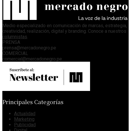
Medio especializado en comunicación de marcas, estrategia,
creatividad, realización, digital y branding. Conoce a nuestros
columnistas
.
PRENSA
prensa@mercadonegro.pe
COMERCIAL
comercial@mercadonegro.pe
Principales Categorías
Actualidad
Marketing
Publicidad
Digital