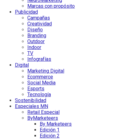
NeuroMarketing
Marcas con propósito
Publicidad
Campañas
Creatividad
Diseño
Branding
Outdoor
Indoor
TV
Infografías
Digital
Marketing Digital
Ecommerce
Social Media
Esports
Tecnología
Sostenibilidad
Especiales MN
Retail Especial
ByMarketeers
By Marketeers
Edición 1
Edición 2