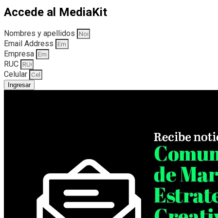
Accede al MediaKit
Nombres y apellidos
Email Address
Empresa
RUC
Celular
Ingresar