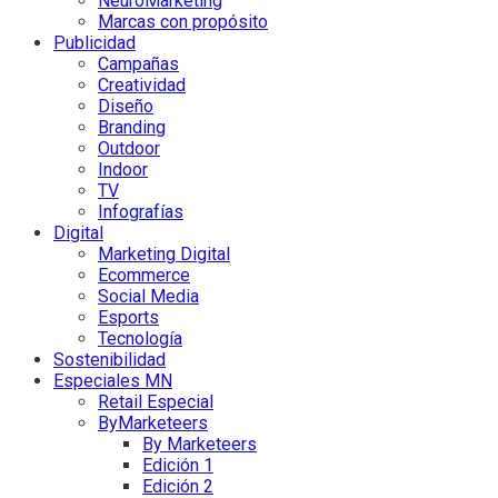
NeuroMarketing
Marcas con propósito
Publicidad
Campañas
Creatividad
Diseño
Branding
Outdoor
Indoor
TV
Infografías
Digital
Marketing Digital
Ecommerce
Social Media
Esports
Tecnología
Sostenibilidad
Especiales MN
Retail Especial
ByMarketeers
By Marketeers
Edición 1
Edición 2