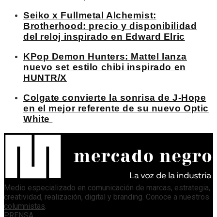
Seiko x Fullmetal Alchemist:
Brotherhood: precio y disponibilidad
del reloj inspirado en Edward Elric
KPop Demon Hunters: Mattel lanza
nuevo set estilo chibi inspirado en
HUNTR/X
Colgate convierte la sonrisa de J-Hope
en el mejor referente de su nuevo Optic
White
Medio especializado en comunicación de marcas, estrategia,
creatividad, realización, digital y branding. Conoce a nuestros
columnistas
.
PRENSA