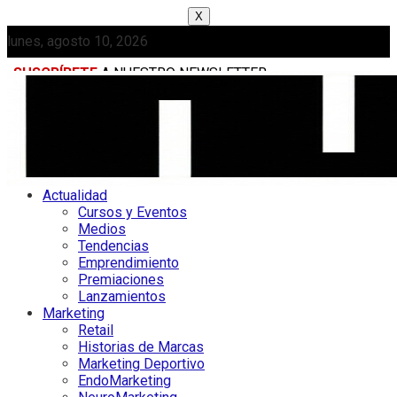
X
lunes, agosto 10, 2026
SUSCRÍBETE
A NUESTRO NEWSLETTER
MEDIAKIT
Actualidad
Cursos y Eventos
Medios
Tendencias
Emprendimiento
Premiaciones
Lanzamientos
Marketing
Retail
Historias de Marcas
Marketing Deportivo
EndoMarketing