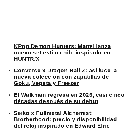
KPop Demon Hunters: Mattel lanza
nuevo set estilo chibi inspirado en
HUNTR/X
Converse x Dragon Ball Z: así luce la
nueva colección con zapatillas de
Goku, Vegeta y Freezer
El Walkman regresa en 2026, casi cinco
décadas después de su debut
Seiko x Fullmetal Alchemist:
Brotherhood: precio y disponibilidad
del reloj inspirado en Edward Elric