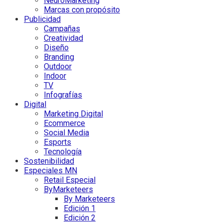
NeuroMarketing
Marcas con propósito
Publicidad
Campañas
Creatividad
Diseño
Branding
Outdoor
Indoor
TV
Infografías
Digital
Marketing Digital
Ecommerce
Social Media
Esports
Tecnología
Sostenibilidad
Especiales MN
Retail Especial
ByMarketeers
By Marketeers
Edición 1
Edición 2