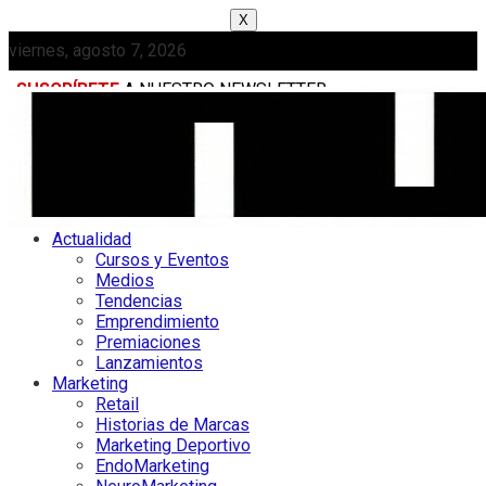
X
viernes, agosto 7, 2026
SUSCRÍBETE
A NUESTRO NEWSLETTER
MEDIAKIT
Actualidad
Cursos y Eventos
Medios
Tendencias
Emprendimiento
Premiaciones
Lanzamientos
Marketing
Retail
Historias de Marcas
Marketing Deportivo
EndoMarketing