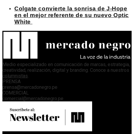
Colgate convierte la sonrisa de J-Hope
en el mejor referente de su nuevo Optic
White
Medio especializado en comunicación de marcas, estrategia,
creatividad, realización, digital y branding. Conoce a nuestros
columnistas
.
PRENSA
prensa@mercadonegro.pe
COMERCIAL
comercial@mercadonegro.pe