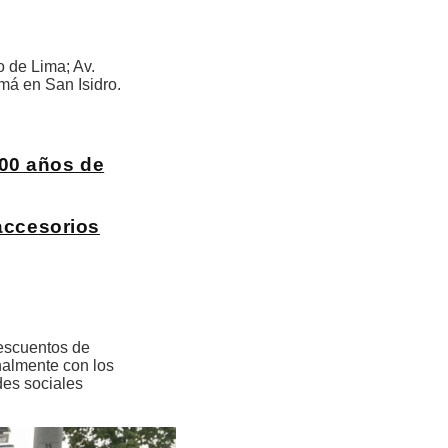
o de Lima; Av.
má en San Isidro.
100 años de
accesorios
descuentos de
nalmente con los
des sociales