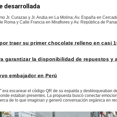
e desarrollada
omo Jr. Curazao y Jr. Aruba en La Molina; Av. España en Cercad
lle Roma y Calle Francia en Miraflores y Av. República de Pana
or traer su primer chocolate relleno en casi 
garantizar la disponibilidad de repuestos y 
evo embajador en Perú
ra” era escanear el código QR de su espalda y desbloqueaban 
donde estaban presentes. La propuesta buscó conectar emocio
rca de lo que imaginan y generó conversación orgánica en re