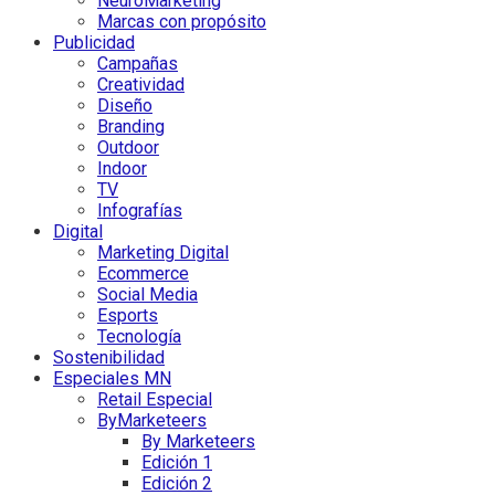
NeuroMarketing
Marcas con propósito
Publicidad
Campañas
Creatividad
Diseño
Branding
Outdoor
Indoor
TV
Infografías
Digital
Marketing Digital
Ecommerce
Social Media
Esports
Tecnología
Sostenibilidad
Especiales MN
Retail Especial
ByMarketeers
By Marketeers
Edición 1
Edición 2