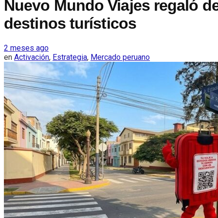
Nuevo Mundo Viajes regaló d
destinos turísticos
2 meses ago
en
Activación
,
Estrategia
,
Mercado peruano