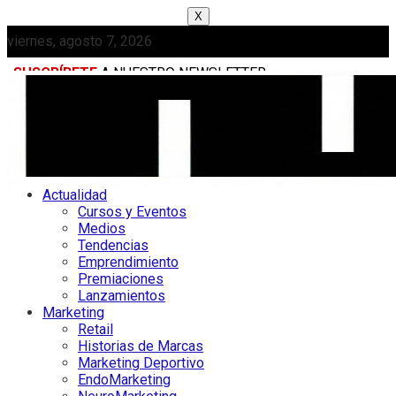
X
viernes, agosto 7, 2026
SUSCRÍBETE
A NUESTRO NEWSLETTER
MEDIAKIT
Actualidad
Cursos y Eventos
Medios
Tendencias
Emprendimiento
Premiaciones
Lanzamientos
Marketing
Retail
Historias de Marcas
Marketing Deportivo
EndoMarketing