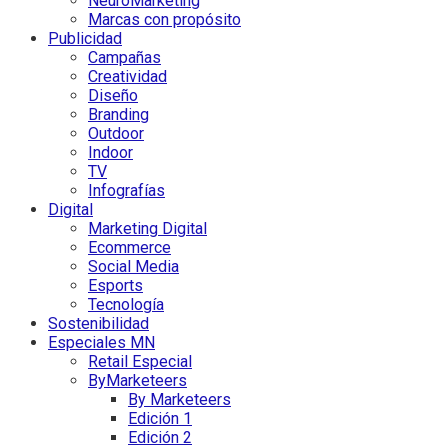
NeuroMarketing
Marcas con propósito
Publicidad
Campañas
Creatividad
Diseño
Branding
Outdoor
Indoor
TV
Infografías
Digital
Marketing Digital
Ecommerce
Social Media
Esports
Tecnología
Sostenibilidad
Especiales MN
Retail Especial
ByMarketeers
By Marketeers
Edición 1
Edición 2