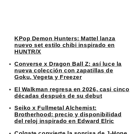
KPop Demon Hunters: Mattel lanza
nuevo set estilo chibi inspirado en
HUNTR/X
Converse x Dragon Ball Z: así luce la
nueva colección con zapatillas de
Goku, Vegeta y Freezer
El Walkman regresa en 2026, casi cinco
décadas después de su debut
Seiko x Fullmetal Alchemist:
Brotherhood: precio y disponibilidad
del reloj inspirado en Edward Elric
Colgate convierte la sonrisa de J-Hope