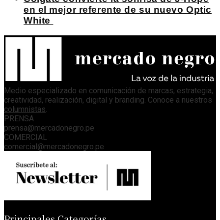
en el mejor referente de su nuevo Optic
White
Medio especializado en comunicación de marcas, estrategia,
creatividad, realización, digital y branding. Conoce a nuestros
columnistas
.
PRENSA
prensa@mercadonegro.pe
COMERCIAL
comercial@mercadonegro.pe
Principales Categorías