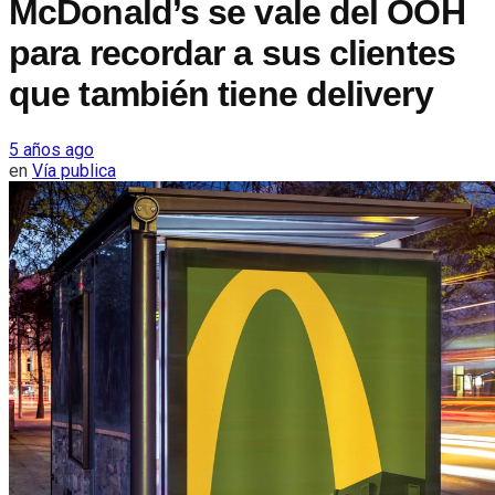
McDonald’s se vale del OOH
para recordar a sus clientes
que también tiene delivery
5 años ago
en
Vía publica