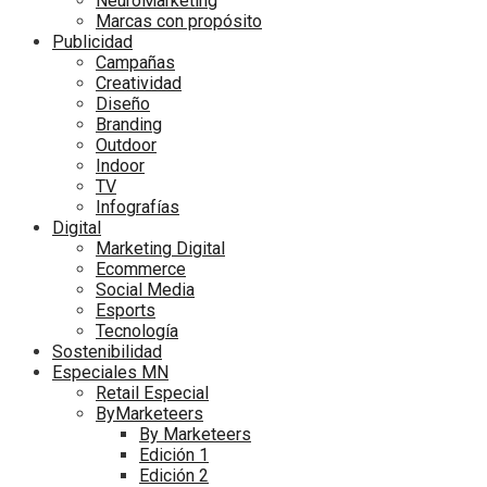
NeuroMarketing
Marcas con propósito
Publicidad
Campañas
Creatividad
Diseño
Branding
Outdoor
Indoor
TV
Infografías
Digital
Marketing Digital
Ecommerce
Social Media
Esports
Tecnología
Sostenibilidad
Especiales MN
Retail Especial
ByMarketeers
By Marketeers
Edición 1
Edición 2