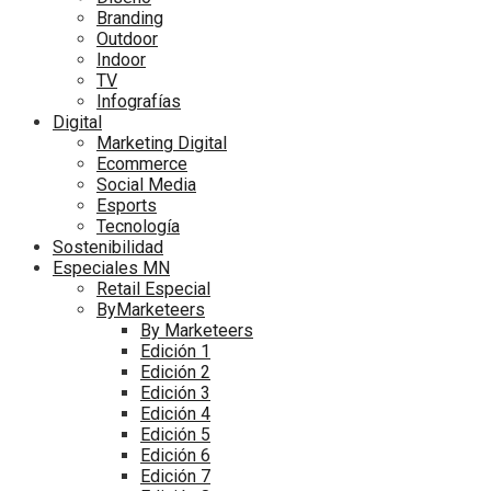
Branding
Outdoor
Indoor
TV
Infografías
Digital
Marketing Digital
Ecommerce
Social Media
Esports
Tecnología
Sostenibilidad
Especiales MN
Retail Especial
ByMarketeers
By Marketeers
Edición 1
Edición 2
Edición 3
Edición 4
Edición 5
Edición 6
Edición 7