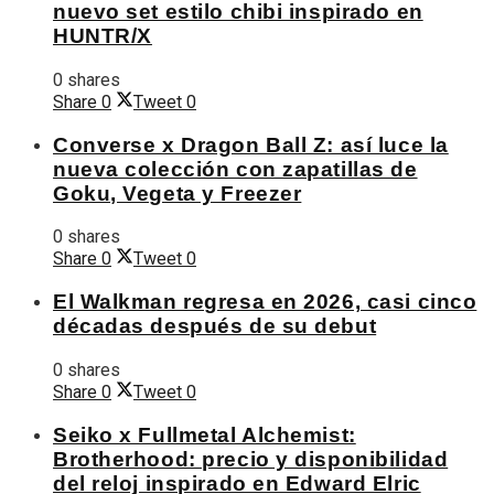
nuevo set estilo chibi inspirado en
HUNTR/X
0 shares
Share
0
Tweet
0
Converse x Dragon Ball Z: así luce la
nueva colección con zapatillas de
Goku, Vegeta y Freezer
0 shares
Share
0
Tweet
0
El Walkman regresa en 2026, casi cinco
décadas después de su debut
0 shares
Share
0
Tweet
0
Seiko x Fullmetal Alchemist:
Brotherhood: precio y disponibilidad
del reloj inspirado en Edward Elric