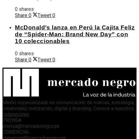
0 shares
Share
0
Tweet
0
McDonald’s lanza en Perú la Cajita Feliz
de “Spider-Man: Brand New Day” con
10 coleccionables
0 shares
Share
0
Tweet
0
Medio especializado en comunicación de marcas, estrategia,
creatividad, realización, digital y branding. Conoce a nuestros
columnistas
.
PRENSA
prensa@mercadonegro.pe
COMERCIAL
comercial@mercadonegro.pe