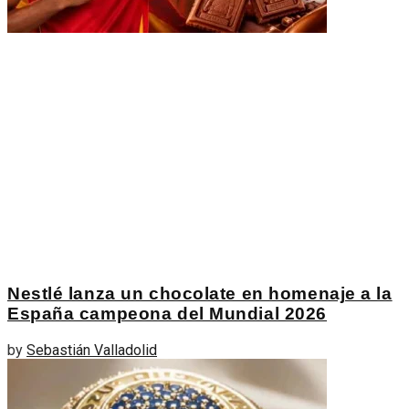
Nestlé lanza un chocolate en homenaje a la
España campeona del Mundial 2026
by
Sebastián Valladolid