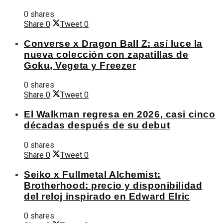
0 shares
Share
0
Tweet
0
Converse x Dragon Ball Z: así luce la
nueva colección con zapatillas de
Goku, Vegeta y Freezer
0 shares
Share
0
Tweet
0
El Walkman regresa en 2026, casi cinco
décadas después de su debut
0 shares
Share
0
Tweet
0
Seiko x Fullmetal Alchemist:
Brotherhood: precio y disponibilidad
del reloj inspirado en Edward Elric
0 shares