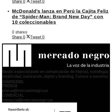
Share
0
Tweet
0
McDonald’s lanza en Perú la Cajita Feliz
de “Spider-Man: Brand New Day” con
10 coleccionables
0 shares
Share
0
Tweet
0
Medio especializado en comunicación de marcas, estrategia,
creatividad, realización, digital y branding. Conoce a nuestros
columnistas
.
PRENSA
prensa@mercadonegro.pe
COMERCIAL
comercial@mercadonegro.pe