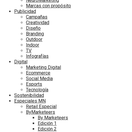
NeuroMarketing
Marcas con propósito
Publicidad
Campañas
Creatividad
Diseño
Branding
Outdoor
Indoor
TV
Infografías
Digital
Marketing Digital
Ecommerce
Social Media
Esports
Tecnología
Sostenibilidad
Especiales MN
Retail Especial
ByMarketeers
By Marketeers
Edición 1
Edición 2