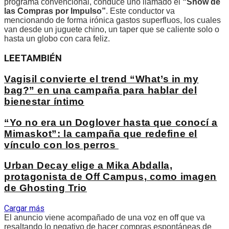
programa convencional, conduce uno llamado el
“Show de
las Compras por Impulso”
. Este conductor va
mencionando de forma irónica gastos superfluos, los cuales
van desde un juguete chino, un taper que se caliente solo o
hasta un globo con cara feliz.
LEE
TAMBIÉN
Vagisil convierte el trend “What’s in my
bag?” en una campaña para hablar del
bienestar íntimo
“Yo no era un Doglover hasta que conocí a
Mimaskot”: la campaña que redefine el
vínculo con los perros
Urban Decay elige a Mika Abdalla,
protagonista de Off Campus, como imagen
de Ghosting Trio
Cargar más
El anuncio viene acompañado de una voz en off que va
resaltando lo negativo de hacer compras espontáneas de