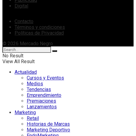
Publicidad
Digital
Contacto
Términos y condiciones
Políticas de Privacidad
© 2026 Mercado Negro
No Result
View All Result
Actualidad
Cursos y Eventos
Medios
Tendencias
Emprendimiento
Premiaciones
Lanzamientos
Marketing
Retail
Historias de Marcas
Marketing Deportivo
EndoMarketing