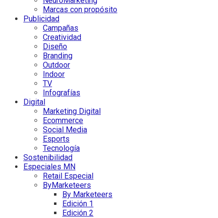
NeuroMarketing
Marcas con propósito
Publicidad
Campañas
Creatividad
Diseño
Branding
Outdoor
Indoor
TV
Infografías
Digital
Marketing Digital
Ecommerce
Social Media
Esports
Tecnología
Sostenibilidad
Especiales MN
Retail Especial
ByMarketeers
By Marketeers
Edición 1
Edición 2