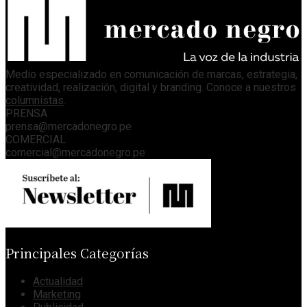
Medio especializado en comunicación de marcas, estrategia,
creatividad, realización, digital y branding. Conoce a nuestros
columnistas
.
PRENSA
prensa@mercadonegro.pe
COMERCIAL
comercial@mercadonegro.pe
Principales Categorías
Actualidad
Marketing