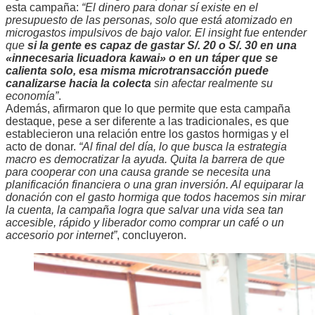
esta campaña:
“El dinero para donar sí existe en el
presupuesto de las personas, solo que está atomizado en
microgastos impulsivos de bajo valor. El insight fue entender
que
si la gente es capaz de gastar S/. 20 o S/. 30 en una
«innecesaria licuadora kawai» o en un táper que se
calienta solo, esa misma microtransacción puede
canalizarse hacia la colecta
sin afectar realmente su
economía”
.
Además, afirmaron que lo que permite que esta campaña
destaque, pese a ser diferente a las tradicionales, es que
establecieron una relación entre los gastos hormigas y el
acto de donar.
“Al final del día, lo que busca la estrategia
macro es democratizar la ayuda. Quita la barrera de que
para cooperar con una causa grande se necesita una
planificación financiera o una gran inversión. Al equiparar la
donación con el gasto hormiga que todos hacemos sin mirar
la cuenta, la campaña logra que salvar una vida sea tan
accesible, rápido y liberador como comprar un café o un
accesorio por internet”
, concluyeron.