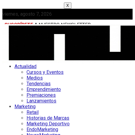
X
viernes, agosto 7, 2026
SUSCRÍBETE
A NUESTRO NEWSLETTER
MEDIAKIT
Actualidad
Cursos y Eventos
Medios
Tendencias
Emprendimiento
Premiaciones
Lanzamientos
Marketing
Retail
Historias de Marcas
Marketing Deportivo
EndoMarketing