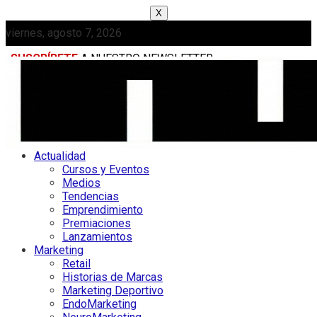
X
viernes, agosto 7, 2026
SUSCRÍBETE
A NUESTRO NEWSLETTER
MEDIAKIT
Actualidad
Cursos y Eventos
Medios
Tendencias
Emprendimiento
Premiaciones
Lanzamientos
Marketing
Retail
Historias de Marcas
Marketing Deportivo
EndoMarketing