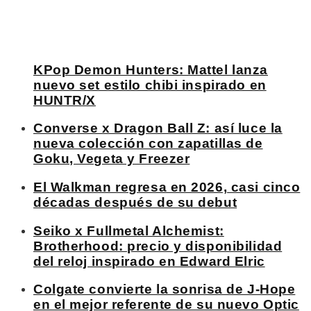
KPop Demon Hunters: Mattel lanza
nuevo set estilo chibi inspirado en
HUNTR/X
Converse x Dragon Ball Z: así luce la
nueva colección con zapatillas de
Goku, Vegeta y Freezer
El Walkman regresa en 2026, casi cinco
décadas después de su debut
Seiko x Fullmetal Alchemist:
Brotherhood: precio y disponibilidad
del reloj inspirado en Edward Elric
Colgate convierte la sonrisa de J-Hope
en el mejor referente de su nuevo Optic