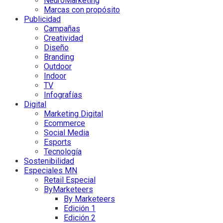
NeuroMarketing
Marcas con propósito
Publicidad
Campañas
Creatividad
Diseño
Branding
Outdoor
Indoor
TV
Infografías
Digital
Marketing Digital
Ecommerce
Social Media
Esports
Tecnología
Sostenibilidad
Especiales MN
Retail Especial
ByMarketeers
By Marketeers
Edición 1
Edición 2