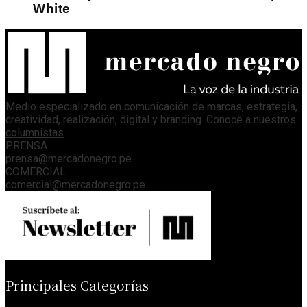
White
Medio especializado en comunicación de marcas, estrategia,
creatividad, realización, digital y branding. Conoce a nuestros
columnistas
.
PRENSA
prensa@mercadonegro.pe
COMERCIAL
comercial@mercadonegro.pe
Principales Categorías