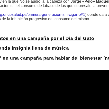
y en la que Noize audio, a la cabeza con
Jorge «Pelo» Madue
ación sin el consumo de tabaco de las que sobresale la preven
.oncosalud.pe/primera-generación-sin-cigarro#1
) donde da a 
s de la inhibición progresivo del consumo del mismo.
tos en una campaña por el Día del Gato
enda insignia llena de música
?” en una campaña para hablar del bienestar ín