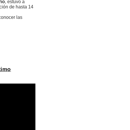
ño
, estuvo a
ción de hasta 14
conocer las
timo