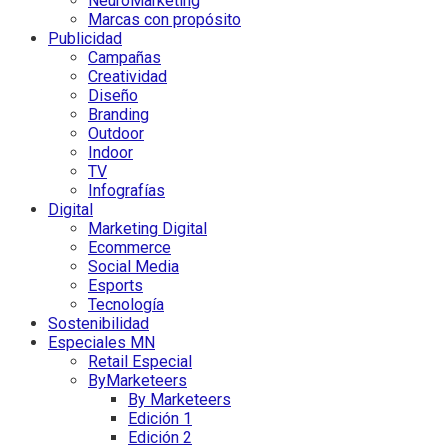
NeuroMarketing
Marcas con propósito
Publicidad
Campañas
Creatividad
Diseño
Branding
Outdoor
Indoor
TV
Infografías
Digital
Marketing Digital
Ecommerce
Social Media
Esports
Tecnología
Sostenibilidad
Especiales MN
Retail Especial
ByMarketeers
By Marketeers
Edición 1
Edición 2