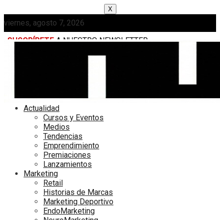
X
viernes, agosto 7, 2026
SUSCRÍBETE
A NUESTRO NEWSLETTER
MEDIAKIT
Actualidad
Cursos y Eventos
Medios
Tendencias
Emprendimiento
Premiaciones
Lanzamientos
Marketing
Retail
Historias de Marcas
Marketing Deportivo
EndoMarketing