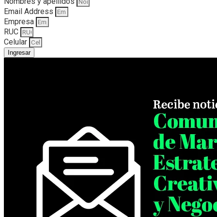
Nombres y apellidos
Email Address
Empresa
RUC
Celular
Ingresar