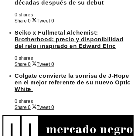
décadas después de su debut
0 shares
Share
0
Tweet
0
Seiko x Fullmetal Alchemist:
Brotherhood: precio y disponibilidad
del reloj inspirado en Edward Elric
0 shares
Share
0
Tweet
0
Colgate convierte la sonrisa de J-Hope
en el mejor referente de su nuevo Optic
White
0 shares
Share
0
Tweet
0