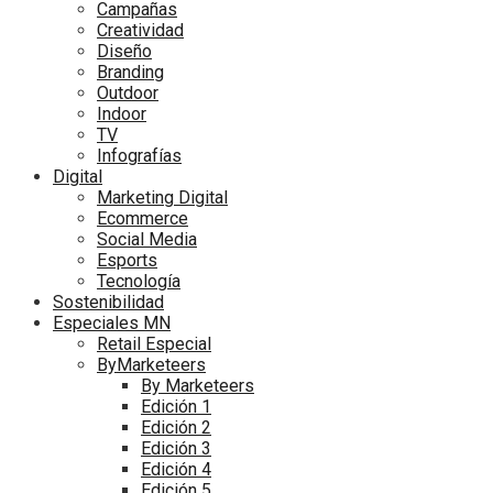
Campañas
Creatividad
Diseño
Branding
Outdoor
Indoor
TV
Infografías
Digital
Marketing Digital
Ecommerce
Social Media
Esports
Tecnología
Sostenibilidad
Especiales MN
Retail Especial
ByMarketeers
By Marketeers
Edición 1
Edición 2
Edición 3
Edición 4
Edición 5