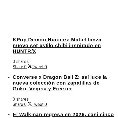
KPop Demon Hunters: Mattel lanza
nuevo set estilo chibi inspirado en
HUNTR/X
0 shares
Share
0
Tweet
0
Converse x Dragon Ball Z: así luce la
nueva colección con zapatillas de
Goku, Vegeta y Freezer
0 shares
Share
0
Tweet
0
El Walkman regresa en 2026, casi cinco