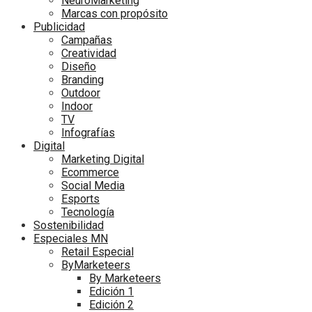
NeuroMarketing
Marcas con propósito
Publicidad
Campañas
Creatividad
Diseño
Branding
Outdoor
Indoor
TV
Infografías
Digital
Marketing Digital
Ecommerce
Social Media
Esports
Tecnología
Sostenibilidad
Especiales MN
Retail Especial
ByMarketeers
By Marketeers
Edición 1
Edición 2