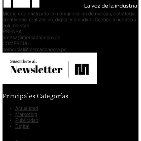
Medio especializado en comunicación de marcas, estrategia,
creatividad, realización, digital y branding. Conoce a nuestros
columnistas
.
PRENSA
prensa@mercadonegro.pe
COMERCIAL
comercial@mercadonegro.pe
Principales Categorías
Actualidad
Marketing
Publicidad
Digital