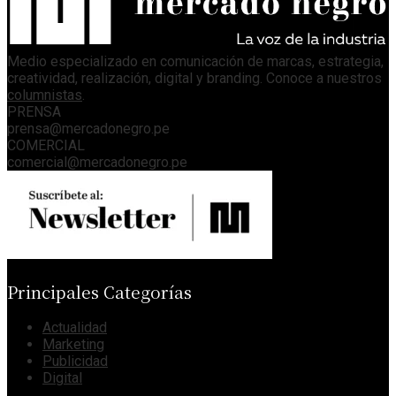
Medio especializado en comunicación de marcas, estrategia,
creatividad, realización, digital y branding. Conoce a nuestros
columnistas
.
PRENSA
prensa@mercadonegro.pe
COMERCIAL
comercial@mercadonegro.pe
Principales Categorías
Actualidad
Marketing
Publicidad
Digital