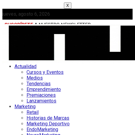
X
jueves, agosto 6, 2026
SUSCRÍBETE
A NUESTRO NEWSLETTER
MEDIAKIT
Actualidad
Cursos y Eventos
Medios
Tendencias
Emprendimiento
Premiaciones
Lanzamientos
Marketing
Retail
Historias de Marcas
Marketing Deportivo
EndoMarketing