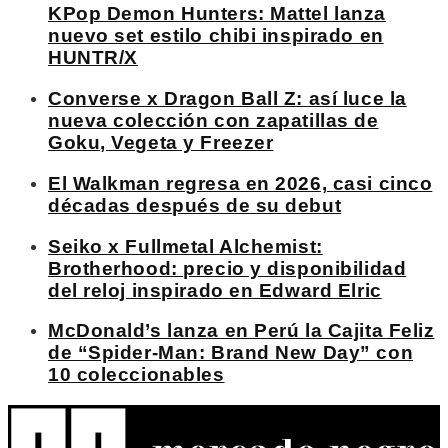
KPop Demon Hunters: Mattel lanza
nuevo set estilo chibi inspirado en
HUNTR/X
Converse x Dragon Ball Z: así luce la
nueva colección con zapatillas de
Goku, Vegeta y Freezer
El Walkman regresa en 2026, casi cinco
décadas después de su debut
Seiko x Fullmetal Alchemist:
Brotherhood: precio y disponibilidad
del reloj inspirado en Edward Elric
McDonald’s lanza en Perú la Cajita Feliz
de “Spider-Man: Brand New Day” con
10 coleccionables