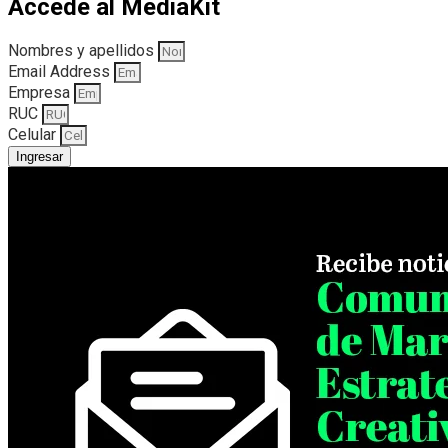
Accede al MediaKit
Nombres y apellidos
Email Address
Empresa
RUC
Celular
Ingresar