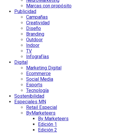
NeuroMarketing
Marcas con propósito
Publicidad
Campañas
Creatividad
Diseño
Branding
Outdoor
Indoor
TV
Infografías
Digital
Marketing Digital
Ecommerce
Social Media
Esports
Tecnología
Sostenibilidad
Especiales MN
Retail Especial
ByMarketeers
By Marketeers
Edición 1
Edición 2