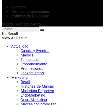
Contacto
Términos y condiciones
Políticas de Privacidad
© 2026 Mercado Negro
No Result
View All Result
Actualidad
Cursos y Eventos
Medios
Tendencias
Emprendimiento
Premiaciones
Lanzamientos
Marketing
Retail
Historias de Marcas
Marketing Deportivo
EndoMarketing
NeuroMarketing
Marcas con propósito