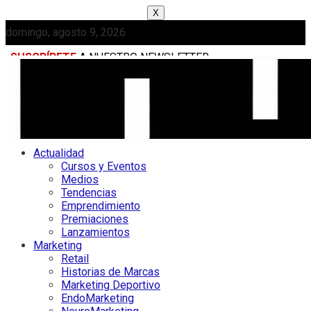
X
domingo, agosto 9, 2026
SUSCRÍBETE
A NUESTRO NEWSLETTER
MEDIAKIT
Actualidad
Cursos y Eventos
Medios
Tendencias
Emprendimiento
Premiaciones
Lanzamientos
Marketing
Retail
Historias de Marcas
Marketing Deportivo
EndoMarketing