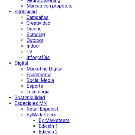
NeuroMarketing
Marcas con propósito
Publicidad
Campañas
Creatividad
Diseño
Branding
Outdoor
Indoor
TV
Infografías
Digital
Marketing Digital
Ecommerce
Social Media
Esports
Tecnología
Sostenibilidad
Especiales MN
Retail Especial
ByMarketeers
By Marketeers
Edición 1
Edición 2