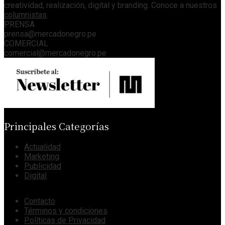
creatividad, realización, digital y branding. Conoce a nuestros
columnistas
.
PRENSA
prensa@mercadonegro.pe
COMERCIAL
comercial@mercadonegro.pe
Principales Categorías
Actualidad
Marketing
Publicidad
Digital
Contacto
Términos y condiciones
Políticas de Privacidad