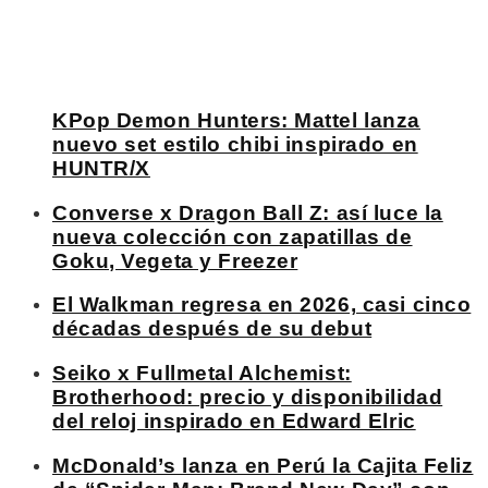
KPop Demon Hunters: Mattel lanza
nuevo set estilo chibi inspirado en
HUNTR/X
Converse x Dragon Ball Z: así luce la
nueva colección con zapatillas de
Goku, Vegeta y Freezer
El Walkman regresa en 2026, casi cinco
décadas después de su debut
Seiko x Fullmetal Alchemist:
Brotherhood: precio y disponibilidad
del reloj inspirado en Edward Elric
McDonald’s lanza en Perú la Cajita Feliz