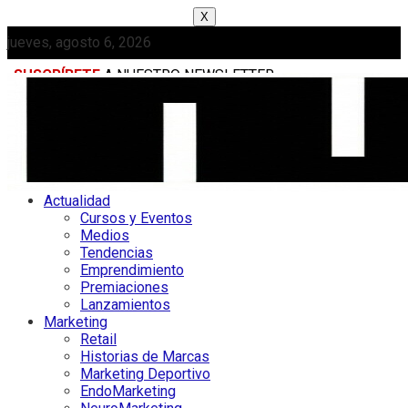
X
jueves, agosto 6, 2026
SUSCRÍBETE
A NUESTRO NEWSLETTER
MEDIAKIT
Actualidad
Cursos y Eventos
Medios
Tendencias
Emprendimiento
Premiaciones
Lanzamientos
Marketing
Retail
Historias de Marcas
Marketing Deportivo
EndoMarketing