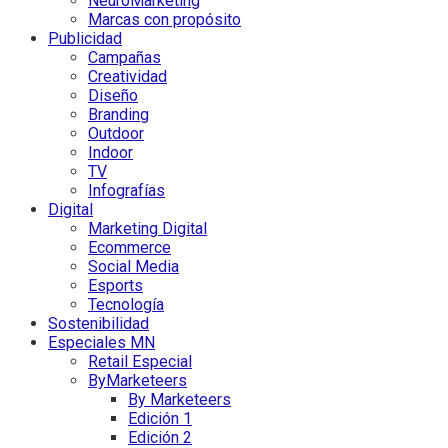
NeuroMarketing
Marcas con propósito
Publicidad
Campañas
Creatividad
Diseño
Branding
Outdoor
Indoor
TV
Infografías
Digital
Marketing Digital
Ecommerce
Social Media
Esports
Tecnología
Sostenibilidad
Especiales MN
Retail Especial
ByMarketeers
By Marketeers
Edición 1
Edición 2