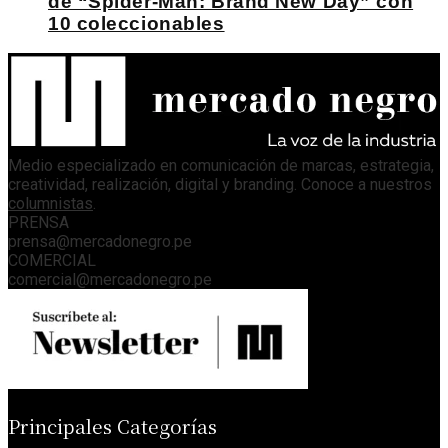
de “Spider-Man: Brand New Day” con
10 coleccionables
Medio especializado en comunicación de marcas, estrategia,
creatividad, realización, digital y branding. Conoce a nuestros
columnistas
.
PRENSA
prensa@mercadonegro.pe
COMERCIAL
comercial@mercadonegro.pe
Principales Categorías