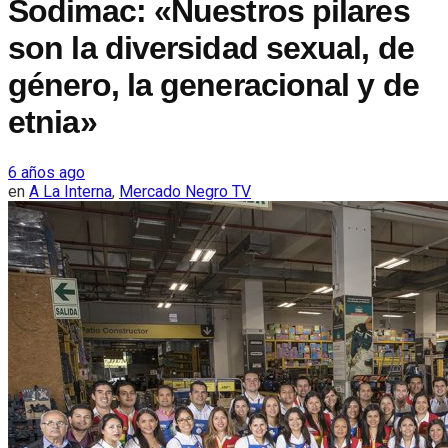
Sodimac: «Nuestros pilares
son la diversidad sexual, de
género, la generacional y de
etnia»
6 años ago
en
A La Interna
,
Mercado Negro TV