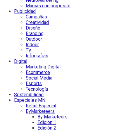
NeuroMarketing
Marcas con propósito
Publicidad
Campañas
Creatividad
Diseño
Branding
Outdoor
Indoor
TV
Infografías
Digital
Marketing Digital
Ecommerce
Social Media
Esports
Tecnología
Sostenibilidad
Especiales MN
Retail Especial
ByMarketeers
By Marketeers
Edición 1
Edición 2