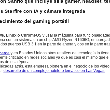
on Sanrio que incluye silla gamer, headset, t
s Starfire con IA y cámara integrada
ecimiento del gaming portátil
ows, Linux o ChromeOS
y usar la máquina para funcionalidades
funciona con un sistema en un chip AMD Ryzen R1606G, empareja
 puertos USB 3.1 en la parte delantera y dos en la parte tras
 marca
y en Estados Unidos otros retailers de tecnología lo tiene
ente criticado en redes sociales ya que es casi el mismo que el
os de esta época.
écadas atrás, esta empresa pionera en el negocio de los vide
el
desarrollo de un complejo hotelero temático en Las Vegas.