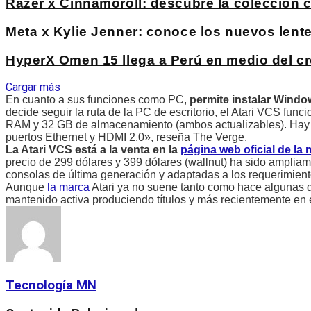
Razer x Cinnamoroll: descubre la colección c
Meta x Kylie Jenner: conoce los nuevos lente
HyperX Omen 15 llega a Perú en medio del cr
Cargar más
En cuanto a sus funciones como PC,
permite instalar Wind
decide seguir la ruta de la PC de escritorio, el Atari VCS 
RAM y 32 GB de almacenamiento (ambos actualizables). Hay dos
puertos Ethernet y HDMI 2.0», reseña The Verge.
La Atari VCS está a la venta en la
página web oficial de la
precio de 299 dólares y 399 dólares (wallnut) ha sido ampliam
consolas de última generación y adaptadas a los requerimient
Aunque
la marca
Atari ya no suene tanto como hace algunas d
mantenido activa produciendo títulos y más recientemente en 
Tecnología MN