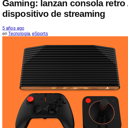
Gaming: lanzan consola retro
dispositivo de streaming
5 años ago
en
Tecnología
,
eSports