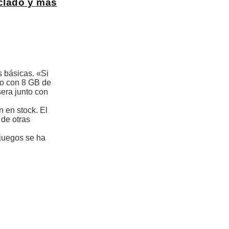
eclado y más
 básicas. «Si
do con 8 GB de
era junto con
n en stock. El
 de otras
ojuegos se ha