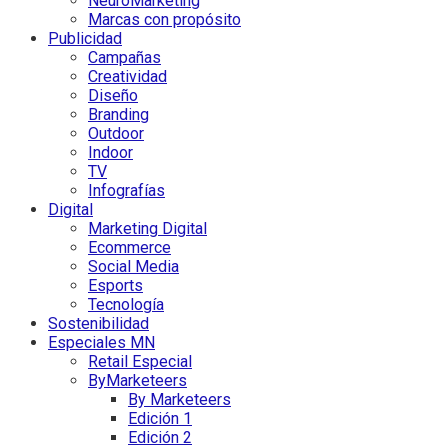
NeuroMarketing
Marcas con propósito
Publicidad
Campañas
Creatividad
Diseño
Branding
Outdoor
Indoor
TV
Infografías
Digital
Marketing Digital
Ecommerce
Social Media
Esports
Tecnología
Sostenibilidad
Especiales MN
Retail Especial
ByMarketeers
By Marketeers
Edición 1
Edición 2