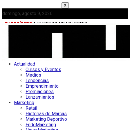
X
domingo, agosto 9, 2026
SUSCRÍBETE
A NUESTRO NEWSLETTER
MEDIAKIT
Actualidad
Cursos y Eventos
Medios
Tendencias
Emprendimiento
Premiaciones
Lanzamientos
Marketing
Retail
Historias de Marcas
Marketing Deportivo
EndoMarketing