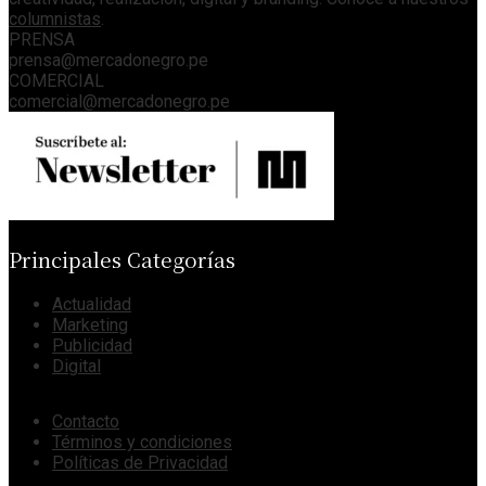
columnistas
.
PRENSA
prensa@mercadonegro.pe
COMERCIAL
comercial@mercadonegro.pe
Principales Categorías
Actualidad
Marketing
Publicidad
Digital
Contacto
Términos y condiciones
Políticas de Privacidad