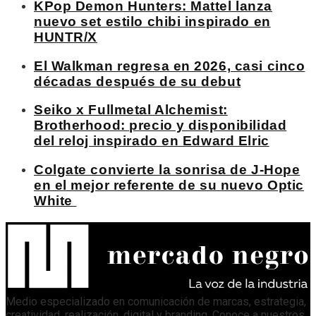
KPop Demon Hunters: Mattel lanza
nuevo set estilo chibi inspirado en
HUNTR/X
El Walkman regresa en 2026, casi cinco
décadas después de su debut
Seiko x Fullmetal Alchemist:
Brotherhood: precio y disponibilidad
del reloj inspirado en Edward Elric
Colgate convierte la sonrisa de J-Hope
en el mejor referente de su nuevo Optic
White
Medio especializado en comunicación de marcas, estrategia,
creatividad, realización, digital y branding. Conoce a nuestros