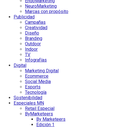
EndoMarketing
NeuroMarketing
Marcas con propósito
Publicidad
Campañas
Creatividad
Diseño
Branding
Outdoor
Indoor
TV
Infografías
Digital
Marketing Digital
Ecommerce
Social Media
Esports
Tecnología
Sostenibilidad
Especiales MN
Retail Especial
ByMarketeers
By Marketeers
Edición 1