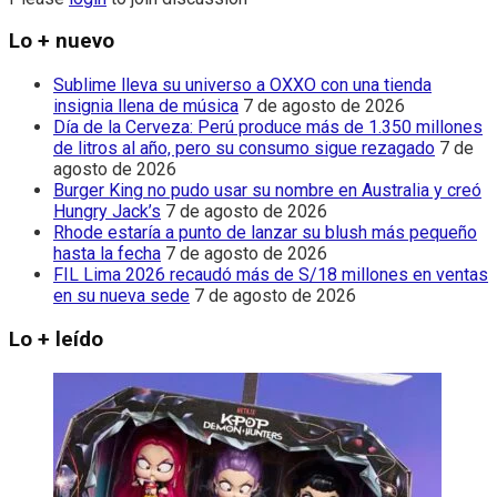
Lo + nuevo
Sublime lleva su universo a OXXO con una tienda
insignia llena de música
7 de agosto de 2026
Día de la Cerveza: Perú produce más de 1.350 millones
de litros al año, pero su consumo sigue rezagado
7 de
agosto de 2026
Burger King no pudo usar su nombre en Australia y creó
Hungry Jack’s
7 de agosto de 2026
Rhode estaría a punto de lanzar su blush más pequeño
hasta la fecha
7 de agosto de 2026
FIL Lima 2026 recaudó más de S/18 millones en ventas
en su nueva sede
7 de agosto de 2026
Lo + leído