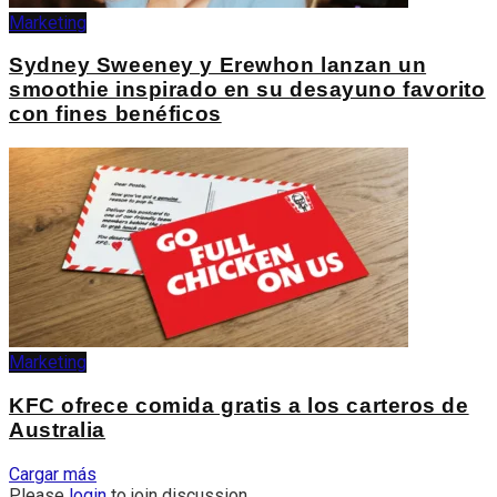
Marketing
Sydney Sweeney y Erewhon lanzan un
smoothie inspirado en su desayuno favorito
con fines benéficos
Marketing
KFC ofrece comida gratis a los carteros de
Australia
Cargar más
Please
login
to join discussion