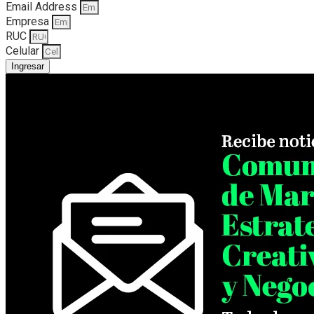
Email Address
Empresa
RUC
Celular
Ingresar