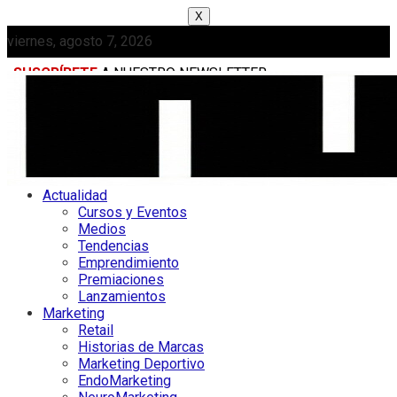
X
viernes, agosto 7, 2026
SUSCRÍBETE
A NUESTRO NEWSLETTER
MEDIAKIT
Actualidad
Cursos y Eventos
Medios
Tendencias
Emprendimiento
Premiaciones
Lanzamientos
Marketing
Retail
Historias de Marcas
Marketing Deportivo
EndoMarketing