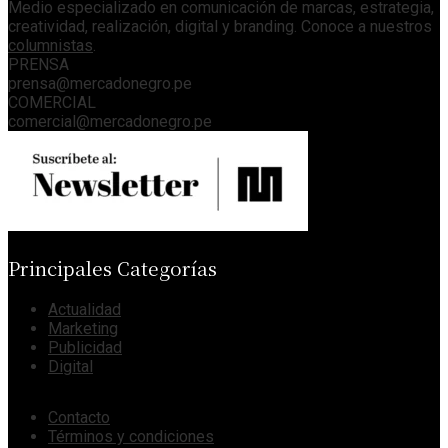
Medio especializado en comunicación de marcas, estrategia,
creatividad, realización, digital y branding. Conoce a nuestros
columnistas
.
PRENSA
prensa@mercadonegro.pe
COMERCIAL
comercial@mercadonegro.pe
Principales Categorías
Actualidad
Marketing
Publicidad
Digital
Contacto
Términos y condiciones