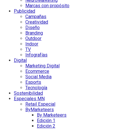
NeuroMarketing
Marcas con propósito
Publicidad
Campañas
Creatividad
Diseño
Branding
Outdoor
Indoor
TV
Infografías
Digital
Marketing Digital
Ecommerce
Social Media
Esports
Tecnología
Sostenibilidad
Especiales MN
Retail Especial
ByMarketeers
By Marketeers
Edición 1
Edición 2