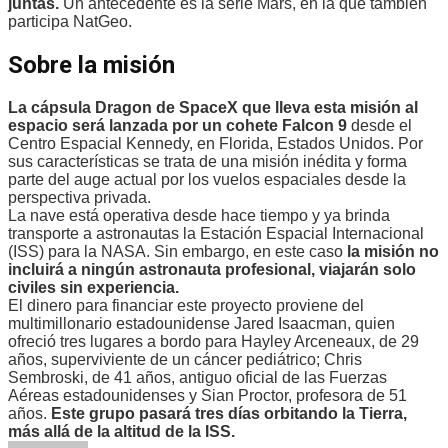
juntas.
Un antecedente es la serie Mars, en la que también
participa NatGeo.
Sobre la misión
La cápsula Dragon de SpaceX que lleva esta misión al
espacio será lanzada por un cohete Falcon 9
desde el
Centro Espacial Kennedy, en Florida, Estados Unidos. Por
sus características se trata de una misión inédita y forma
parte del auge actual por los vuelos espaciales desde la
perspectiva privada.
La nave está operativa desde hace tiempo y ya brinda
transporte a astronautas la Estación Espacial Internacional
(ISS) para la NASA. Sin embargo, en este caso
la misión no
incluirá a ningún astronauta profesional, viajarán solo
civiles sin experiencia.
El dinero para financiar este proyecto proviene del
multimillonario estadounidense Jared Isaacman, quien
ofreció tres lugares a bordo para Hayley Arceneaux, de 29
años, superviviente de un cáncer pediátrico; Chris
Sembroski, de 41 años, antiguo oficial de las Fuerzas
Aéreas estadounidenses y Sian Proctor, profesora de 51
años.
Este grupo pasará tres días orbitando la Tierra,
más allá de la altitud de la ISS.