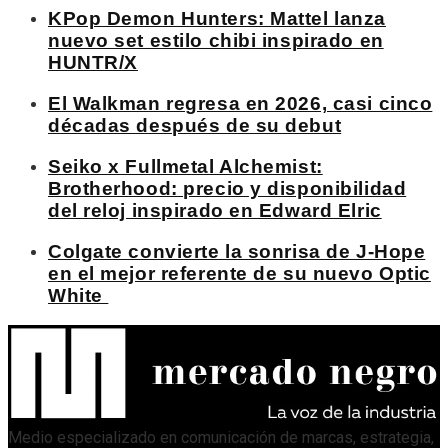
KPop Demon Hunters: Mattel lanza
nuevo set estilo chibi inspirado en
HUNTR/X
El Walkman regresa en 2026, casi cinco
décadas después de su debut
Seiko x Fullmetal Alchemist:
Brotherhood: precio y disponibilidad
del reloj inspirado en Edward Elric
Colgate convierte la sonrisa de J-Hope
en el mejor referente de su nuevo Optic
White
Medio especializado en comunicación de marcas, estrategia,