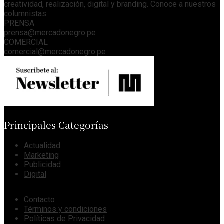
creatividad, realización, digital y branding. Conoce a nuestros
columnistas
.
PRENSA
prensa@mercadonegro.pe
COMERCIAL
comercial@mercadonegro.pe
Principales Categorías
Actualidad
Marketing
Publicidad
Digital
Contacto
Términos y condiciones
Políticas de Privacidad