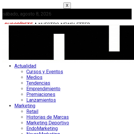
X
sábado, agosto 8, 2026
SUSCRÍBETE
A NUESTRO NEWSLETTER
MEDIAKIT
Actualidad
Cursos y Eventos
Medios
Tendencias
Emprendimiento
Premiaciones
Lanzamientos
Marketing
Retail
Historias de Marcas
Marketing Deportivo
EndoMarketing