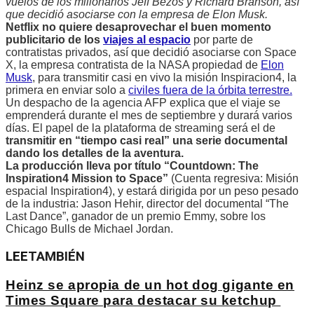
vuelos de los millonarios Jeff Bezos y Richard Branson, así
que decidió asociarse con la empresa de Elon Musk.
Netflix no quiere desaprovechar el buen momento
publicitario de los
viajes al espacio
por parte de
contratistas privados, así que decidió asociarse con Space
X, la empresa contratista de la NASA propiedad de
Elon
Musk
, para transmitir casi en vivo la misión Inspiracion4, la
primera en enviar solo a
civiles fuera de la órbita terrestre.
Un despacho de la agencia AFP explica que el viaje se
emprenderá durante el mes de septiembre y durará varios
días. El papel de la plataforma de streaming será el de
transmitir en “tiempo casi real” una serie documental
dando los detalles de la aventura.
La producción lleva por título “Countdown: The
Inspiration4 Mission to Space”
(Cuenta regresiva: Misión
espacial Inspiration4), y estará dirigida por un peso pesado
de la industria: Jason Hehir, director del documental “The
Last Dance”, ganador de un premio Emmy, sobre los
Chicago Bulls de Michael Jordan.
LEE
TAMBIÉN
Heinz se apropia de un hot dog gigante en
Times Square para destacar su ketchup