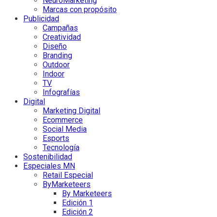
NeuroMarketing
Marcas con propósito
Publicidad
Campañas
Creatividad
Diseño
Branding
Outdoor
Indoor
TV
Infografías
Digital
Marketing Digital
Ecommerce
Social Media
Esports
Tecnología
Sostenibilidad
Especiales MN
Retail Especial
ByMarketeers
By Marketeers
Edición 1
Edición 2