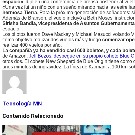
espacio»
, dijo en una conferencia de prensa posterior al vu
«Una vez fui un niño con un sueño mirando hacia las estrella
hermosa Tierra.
Para la próxima generación de soñadores: s
Además de Branson, el vuelo incluyó a Beth Moses, instructora
Sirisha Bandla, vicepresidenta de Asuntos Gubernamental
espacio.
Los pilotos fueron Dave Mackay y Michael Masucci volando VS
como objetivo realizar dos vuelos más y luego
comenzar opera
realizar 400 vuelos por año.
La compañía ya ha vendido casi 600 boletos, y cada bolet
de Amazon,
Jeff Bezos, despegue en su propio cohete Blue Ori
otros dos. El cohete New Shepard de Blue Origin tiene como ob
unos minutos de ingravidez. La línea de Karman, a 100 km sobre
Tecnología MN
Contenido
Relacionado