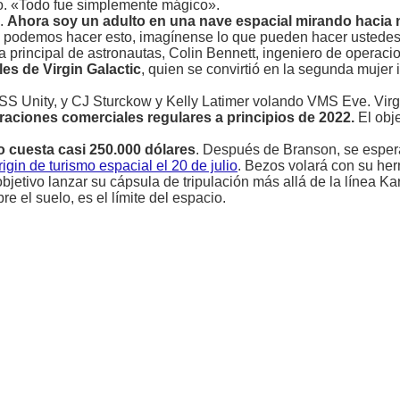
elo. «Todo fue simplemente mágico».
s.
Ahora soy un adulto en una nave espacial mirando hacia 
i podemos hacer esto, imagínense lo que pueden hacer ustedes
 principal de astronautas, Colin Bennett, ingeniero de operacio
es de Virgin Galactic
, quien se convirtió en la segunda mujer i
S Unity, y CJ Sturckow y Kelly Latimer volando VMS Eve. Virgi
ciones comerciales regulares a principios de 2022.
El obje
o cuesta casi 250.000 dólares
. Después de Branson, se esper
gin de turismo espacial el 20 de julio
. Bezos volará con su he
jetivo lanzar su cápsula de tripulación más allá de la línea K
 el suelo, es el límite del espacio.