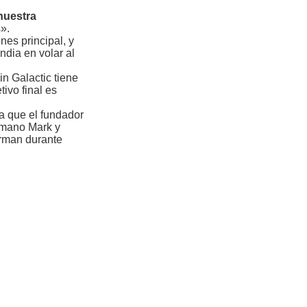
nuestra
».
nes principal, y
ndia en volar al
n Galactic tiene
tivo final es
a que el fundador
rmano Mark y
arman durante