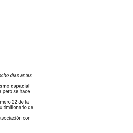
 ocho días antes
ismo espacial
,
a pero se hace
úmero 22 de la
ltimillonario de
 asociación con