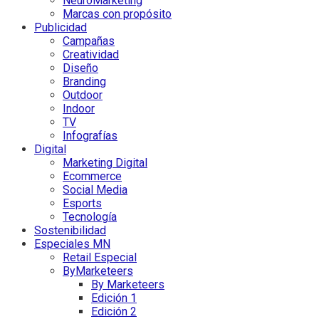
NeuroMarketing
Marcas con propósito
Publicidad
Campañas
Creatividad
Diseño
Branding
Outdoor
Indoor
TV
Infografías
Digital
Marketing Digital
Ecommerce
Social Media
Esports
Tecnología
Sostenibilidad
Especiales MN
Retail Especial
ByMarketeers
By Marketeers
Edición 1
Edición 2