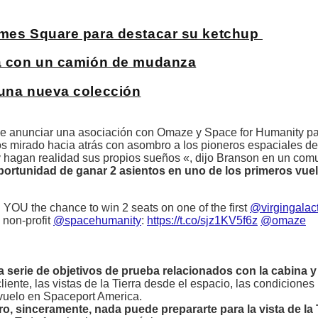
Times Square para destacar su ketchup
rma con un camión de mudanza
 una nueva colección
e anunciar una asociación con Omaze y Space for Humanity para
 mirado hacia atrás con asombro a los pioneros espaciales de 
y hagan realidad sus propios sueños «, dijo Branson en un co
portunidad de ganar 2 asientos en uno de los primeros vuel
g YOU the chance to win 2 seats on one of the first
@virgingalact
 non-profit
@spacehumanity
:
https://t.co/sjz1KV5f6z
@omaze
a serie de objetivos de prueba relacionados con la cabina y
liente, las vistas de la Tierra desde el espacio, las condiciones 
 vuelo en Spaceport America.
 sinceramente, nada puede prepararte para la vista de la T