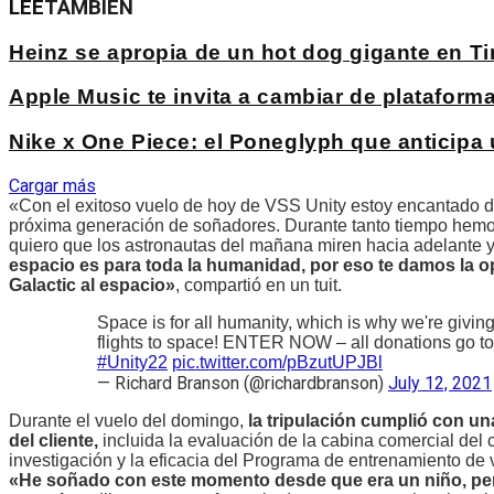
LEE
TAMBIÉN
Heinz se apropia de un hot dog gigante en 
Apple Music te invita a cambiar de platafo
Nike x One Piece: el Poneglyph que anticipa
Cargar más
«Con el exitoso vuelo de hoy de VSS Unity estoy encantado d
próxima generación de soñadores. Durante tanto tiempo hemos
quiero que los astronautas del mañana miren hacia adelante 
espacio es para toda la humanidad, por eso te damos la o
Galactic al espacio»
, compartió en un tuit.
Space is for all humanity, which is why we're givin
flights to space! ENTER NOW – all donations go to
#Unity22
pic.twitter.com/pBzutUPJBl
— Richard Branson (@richardbranson)
July 12, 2021
Durante el vuelo del domingo,
la tripulación cumplió con un
del cliente,
incluida la evaluación de la cabina comercial del c
investigación y la eficacia del Programa de entrenamiento de
«He soñado con este momento desde que era un niño, pero,