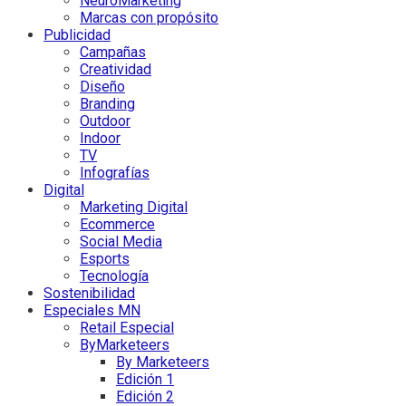
NeuroMarketing
Marcas con propósito
Publicidad
Campañas
Creatividad
Diseño
Branding
Outdoor
Indoor
TV
Infografías
Digital
Marketing Digital
Ecommerce
Social Media
Esports
Tecnología
Sostenibilidad
Especiales MN
Retail Especial
ByMarketeers
By Marketeers
Edición 1
Edición 2