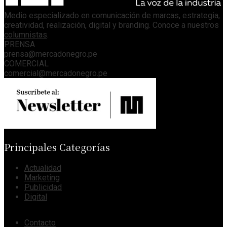
Medio especializado en comunicación de marcas, estrategia,
creatividad, realización, digital y branding. Conoce a nuestros
columnistas
.
PRENSA
prensa@mercadonegro.pe
COMERCIAL
comercial@mercadonegro.pe
Principales Categorías
Actualidad
Marketing
Publicidad
Digital
Contacto