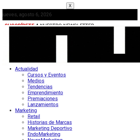
X
jueves, agosto 6, 2026
SUSCRÍBETE
A NUESTRO NEWSLETTER
MEDIAKIT
Actualidad
Cursos y Eventos
Medios
Tendencias
Emprendimiento
Premiaciones
Lanzamientos
Marketing
Retail
Historias de Marcas
Marketing Deportivo
EndoMarketing