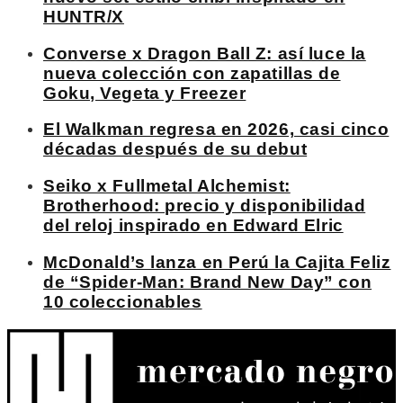
HUNTR/X
Converse x Dragon Ball Z: así luce la
nueva colección con zapatillas de
Goku, Vegeta y Freezer
El Walkman regresa en 2026, casi cinco
décadas después de su debut
Seiko x Fullmetal Alchemist:
Brotherhood: precio y disponibilidad
del reloj inspirado en Edward Elric
McDonald’s lanza en Perú la Cajita Feliz
de “Spider-Man: Brand New Day” con
10 coleccionables