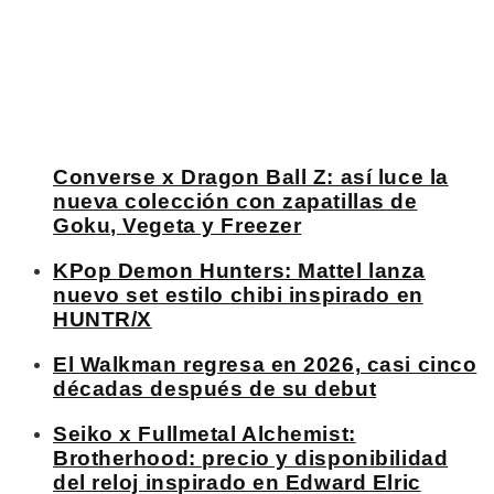
Converse x Dragon Ball Z: así luce la
nueva colección con zapatillas de
Goku, Vegeta y Freezer
KPop Demon Hunters: Mattel lanza
nuevo set estilo chibi inspirado en
HUNTR/X
El Walkman regresa en 2026, casi cinco
décadas después de su debut
Seiko x Fullmetal Alchemist:
Brotherhood: precio y disponibilidad
del reloj inspirado en Edward Elric