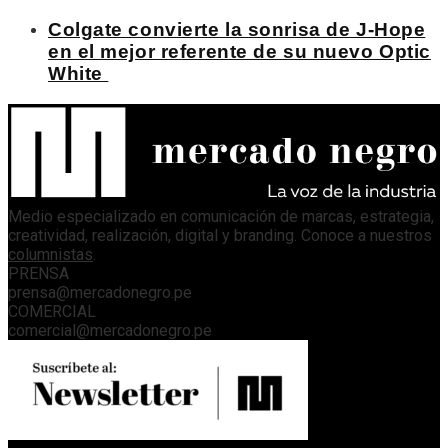
Colgate convierte la sonrisa de J-Hope
en el mejor referente de su nuevo Optic
White
Medio especializado en comunicación de marcas, estrategia,
creatividad, realización, digital y branding. Conoce a nuestros
columnistas
.
PRENSA
prensa@mercadonegro.pe
COMERCIAL
comercial@mercadonegro.pe