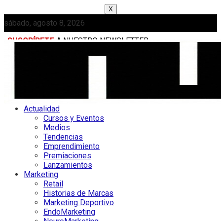
X
sábado, agosto 8, 2026
SUSCRÍBETE
A NUESTRO NEWSLETTER
MEDIAKIT
Actualidad
Cursos y Eventos
Medios
Tendencias
Emprendimiento
Premiaciones
Lanzamientos
Marketing
Retail
Historias de Marcas
Marketing Deportivo
EndoMarketing