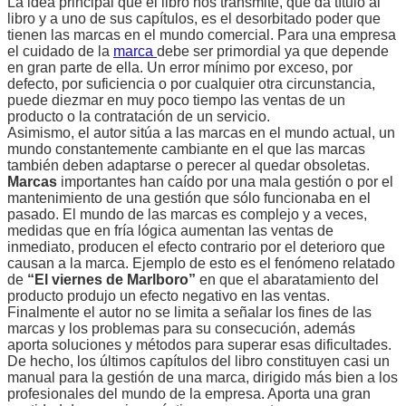
La idea principal que el libro nos transmite, que da título al
libro y a uno de sus capítulos, es el desorbitado poder que
tienen las marcas en el mundo comercial. Para una empresa
el cuidado de la
marca
debe ser primordial ya que depende
en gran parte de ella. Un error mínimo por exceso, por
defecto, por suficiencia o por cualquier otra circunstancia,
puede diezmar en muy poco tiempo las ventas de un
producto o la contratación de un servicio.
Asimismo, el autor sitúa a las marcas en el mundo actual, un
mundo constantemente cambiante en el que las marcas
también deben adaptarse o perecer al quedar obsoletas.
Marcas
importantes han caído por una mala gestión o por el
mantenimiento de una gestión que sólo funcionaba en el
pasado. El mundo de las marcas es complejo y a veces,
medidas que en fría lógica aumentan las ventas de
inmediato, producen el efecto contrario por el deterioro que
causan a la marca. Ejemplo de esto es el fenómeno relatado
de
“El viernes de Marlboro”
en que el abaratamiento del
producto produjo un efecto negativo en las ventas.
Finalmente el autor no se limita a señalar los fines de las
marcas y los problemas para su consecución, además
aporta soluciones y métodos para superar esas dificultades.
De hecho, los últimos capítulos del libro constituyen casi un
manual para la gestión de una marca, dirigido más bien a los
profesionales del mundo de la empresa. Aporta una gran