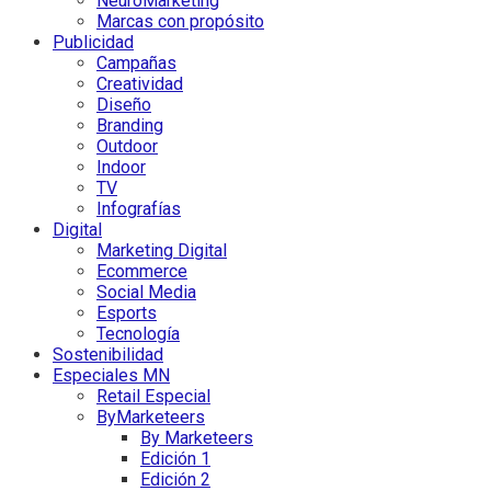
NeuroMarketing
Marcas con propósito
Publicidad
Campañas
Creatividad
Diseño
Branding
Outdoor
Indoor
TV
Infografías
Digital
Marketing Digital
Ecommerce
Social Media
Esports
Tecnología
Sostenibilidad
Especiales MN
Retail Especial
ByMarketeers
By Marketeers
Edición 1
Edición 2