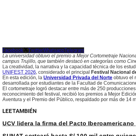
Facebook
Twitter
Whatsapp
Telegram
La universidad obtuvo el premio a Mejor Cortometraje Nacion
campus Trujillo, que también destacó en categorías como Cine
La creatividad, la narrativa y la capacidad técnica de los es
UNIFEST 2026
, considerado el principal
Festival Nacional d
En esta edición, la
Universidad Privada del Norte
obtuvo el 
desarrollada por estudiantes de la Facultad de Comunicacione
El cortometraje logró destacar entre más de 250 producciones
reconocimiento del festival, recibió los premios a Mejor Edic
Aventura y el Premio del Público, respaldado por más de 14 mi
LEE
TAMBIÉN
UCV lidera la firma del Pacto Iberoamericano 
SUNAT sorteará hasta S/ 100 mil entre quien