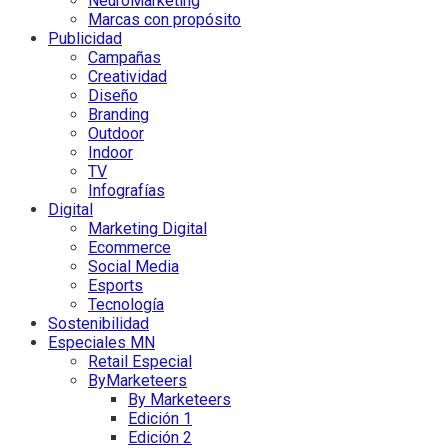
NeuroMarketing
Marcas con propósito
Publicidad
Campañas
Creatividad
Diseño
Branding
Outdoor
Indoor
TV
Infografías
Digital
Marketing Digital
Ecommerce
Social Media
Esports
Tecnología
Sostenibilidad
Especiales MN
Retail Especial
ByMarketeers
By Marketeers
Edición 1
Edición 2