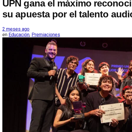
UPN gana el máximo reconoci
su apuesta por el talento aud
2 meses ago
en
Educación
,
Premiaciones