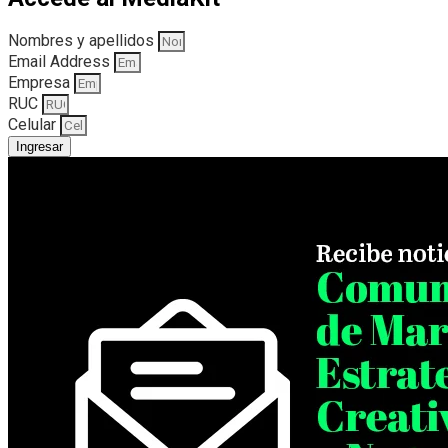
Nombres y apellidos
Email Address
Empresa
RUC
Celular
Ingresar