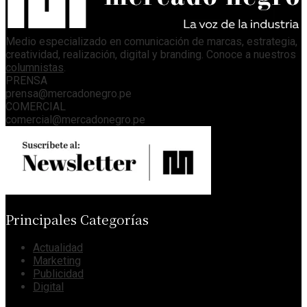
Medio especializado en comunicación de marcas, estrategia,
creatividad, realización, digital y branding. Conoce a nuestros
columnistas
.
PRENSA
prensa@mercadonegro.pe
COMERCIAL
comercial@mercadonegro.pe
Principales Categorías
Actualidad
Marketing
Publicidad
Digital