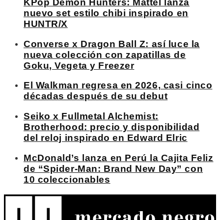
KPop Demon Hunters: Mattel lanza
nuevo set estilo chibi inspirado en
HUNTR/X
Converse x Dragon Ball Z: así luce la
nueva colección con zapatillas de
Goku, Vegeta y Freezer
El Walkman regresa en 2026, casi cinco
décadas después de su debut
Seiko x Fullmetal Alchemist:
Brotherhood: precio y disponibilidad
del reloj inspirado en Edward Elric
McDonald’s lanza en Perú la Cajita Feliz
de “Spider-Man: Brand New Day” con
10 coleccionables