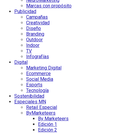
NeuroMarketing
Marcas con propósito
Publicidad
Campañas
Creatividad
Diseño
Branding
Outdoor
Indoor
TV
Infografías
Digital
Marketing Digital
Ecommerce
Social Media
Esports
Tecnología
Sostenibilidad
Especiales MN
Retail Especial
ByMarketeers
By Marketeers
Edición 1
Edición 2