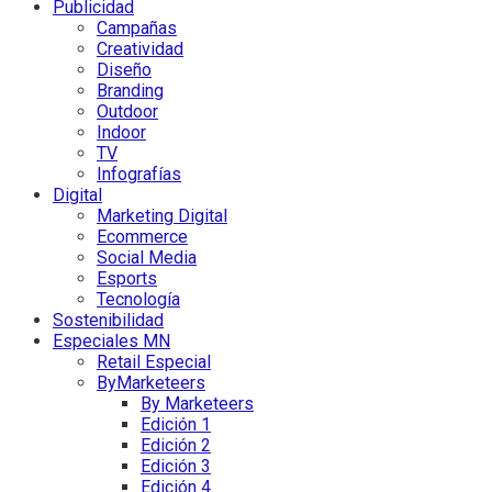
Publicidad
Campañas
Creatividad
Diseño
Branding
Outdoor
Indoor
TV
Infografías
Digital
Marketing Digital
Ecommerce
Social Media
Esports
Tecnología
Sostenibilidad
Especiales MN
Retail Especial
ByMarketeers
By Marketeers
Edición 1
Edición 2
Edición 3
Edición 4