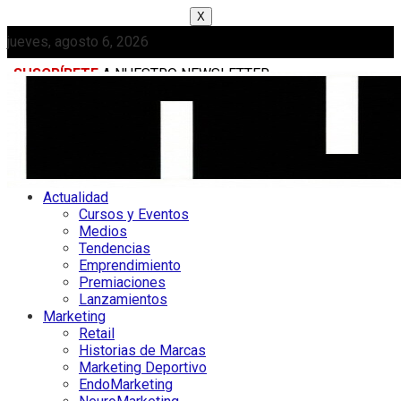
X
jueves, agosto 6, 2026
SUSCRÍBETE
A NUESTRO NEWSLETTER
MEDIAKIT
Actualidad
Cursos y Eventos
Medios
Tendencias
Emprendimiento
Premiaciones
Lanzamientos
Marketing
Retail
Historias de Marcas
Marketing Deportivo
EndoMarketing