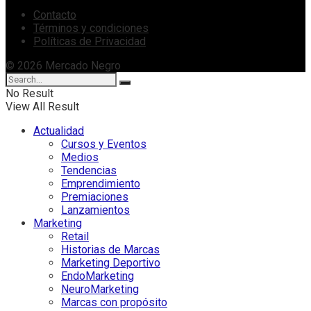
Contacto
Términos y condiciones
Políticas de Privacidad
© 2026 Mercado Negro
No Result
View All Result
Actualidad
Cursos y Eventos
Medios
Tendencias
Emprendimiento
Premiaciones
Lanzamientos
Marketing
Retail
Historias de Marcas
Marketing Deportivo
EndoMarketing
NeuroMarketing
Marcas con propósito