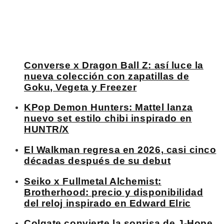
Converse x Dragon Ball Z: así luce la
nueva colección con zapatillas de
Goku, Vegeta y Freezer
KPop Demon Hunters: Mattel lanza
nuevo set estilo chibi inspirado en
HUNTR/X
El Walkman regresa en 2026, casi cinco
décadas después de su debut
Seiko x Fullmetal Alchemist:
Brotherhood: precio y disponibilidad
del reloj inspirado en Edward Elric
Colgate convierte la sonrisa de J-Hope