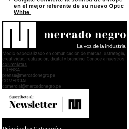
en el mejor referente de su nuevo Optic
White
Medio especializado en comunicación de marcas, estrategia,
creatividad, realización, digital y branding. Conoce a nuestros
columnistas
.
PRENSA
prensa@mercadonegro.pe
COMERCIAL
comercial@mercadonegro.pe
Principales Categorías