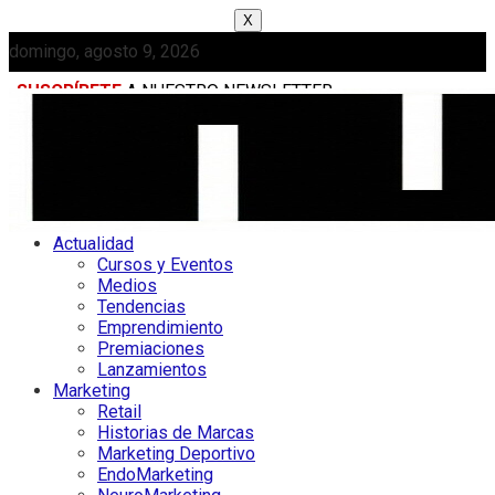
X
domingo, agosto 9, 2026
SUSCRÍBETE
A NUESTRO NEWSLETTER
MEDIAKIT
Actualidad
Cursos y Eventos
Medios
Tendencias
Emprendimiento
Premiaciones
Lanzamientos
Marketing
Retail
Historias de Marcas
Marketing Deportivo
EndoMarketing