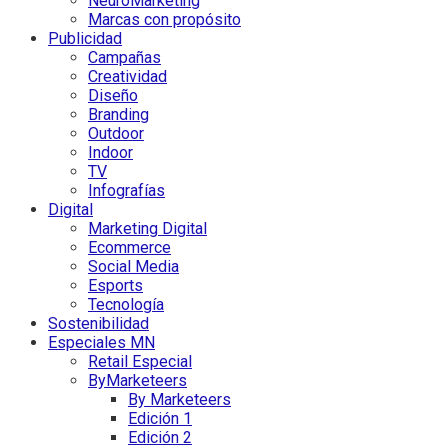
NeuroMarketing
Marcas con propósito
Publicidad
Campañas
Creatividad
Diseño
Branding
Outdoor
Indoor
TV
Infografías
Digital
Marketing Digital
Ecommerce
Social Media
Esports
Tecnología
Sostenibilidad
Especiales MN
Retail Especial
ByMarketeers
By Marketeers
Edición 1
Edición 2