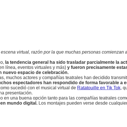
 escena virtual, razón por la que muchas personas comienzan a
do,
la tendencia general ha sido trasladar parcialmente la ac
n línea, eventos virtuales y más)
y fueron precisamente estas
un nuevo espacio de celebración.
as, muchos actores y compañías teatrales han decidido transmit
uchos espectadores han respondido de forma favorable a e
 como sucedió con el musical virtual de
Ratatouille en Tik Tok
, 
una presentación.
rtido en una buena opción tanto para las compañías teatrales com
en mundo digital.
Los montajes pueden verse desde cualquier