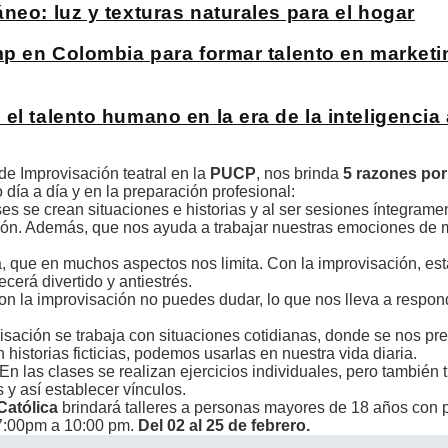
neo: luz y texturas naturales para el hogar
mp en Colombia para formar talento en marketin
 talento humano en la era de la inteligencia ar
de Improvisación teatral en la
PUCP
, nos brinda
5 razones por
 día a día y en la preparación profesional:
es se crean situaciones e historias y al ser sesiones íntegramen
ción. Además, que nos ayuda a trabajar nuestras emociones de m
, que en muchos aspectos nos limita. Con la improvisación, es
erá divertido y antiestrés.
n la improvisación no puedes dudar, lo que nos lleva a respond
isación se trabaja con situaciones cotidianas, donde se nos pr
storias ficticias, podemos usarlas en nuestra vida diaria.
En las clases se realizan ejercicios individuales, pero también 
 y así establecer vínculos.
Católica
brindará talleres a personas mayores de 18 años con 
7:00pm a 10:00 pm.
Del 02 al 25 de febrero.