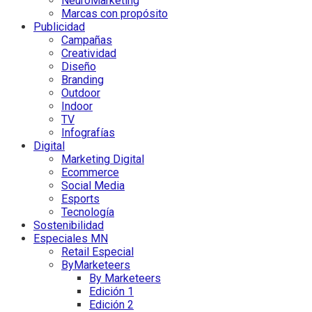
NeuroMarketing
Marcas con propósito
Publicidad
Campañas
Creatividad
Diseño
Branding
Outdoor
Indoor
TV
Infografías
Digital
Marketing Digital
Ecommerce
Social Media
Esports
Tecnología
Sostenibilidad
Especiales MN
Retail Especial
ByMarketeers
By Marketeers
Edición 1
Edición 2