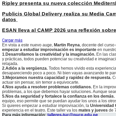
Ripley presenta su nueva colección Mediterrá
Publicis Global Delivery realiza su Media Ca
datos
ESAN lleva al CAMP 2026 una reflexión sobre el
Cargar más
En vista a este nuevo auge,
Martin Reyna
, docente del curso 
empezar a estudiar
improvisación es importante
en nuestro
1
.
Desarrollamos la creatividad y la imaginación.
En las clas
y prácticas, todos pueden potenciar su creatividad e imagina
relajada.
2.Adiós a la vergüenza.
Todos hemos vivido esta experiencia
desapareciendo poco a poco. Ni bien vayas avanzando te parec
3.Mejoramos nuestra capacidad y rapidez de respuesta.
Co
actuar sin pensar, sin temor a equivocarte.
4.Nos ayuda a resolver problemas cotidianos.
En la improv
problemas, a los que debemos hayar soluciones. Aunque sean hi
5.Nos da seguridad y fortalece la confianza en los demás.
equipo, eso permite que se puedan ayudar los unos a los otros
Si quieres empezar a estudiar improvisación, la
Universidad 
experiencia en el teatro. Este taller va los
mates y jueves
de 
Para más información:
talleres-tuc@pucp.edu.pe