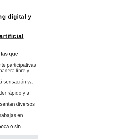
g digital y
tificial
 las que
te participativas
anera libre y
tá sensación va
er rápido y a
esentan diversos
trabajas en
poca o sin