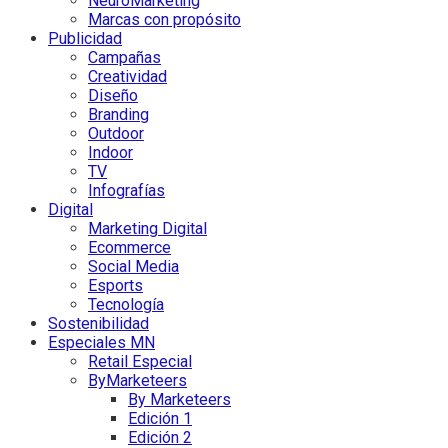
NeuroMarketing
Marcas con propósito
Publicidad
Campañas
Creatividad
Diseño
Branding
Outdoor
Indoor
TV
Infografías
Digital
Marketing Digital
Ecommerce
Social Media
Esports
Tecnología
Sostenibilidad
Especiales MN
Retail Especial
ByMarketeers
By Marketeers
Edición 1
Edición 2