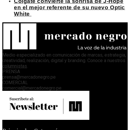
Colgate convierte la sonrisa de J-Hope
en el mejor referente de su nuevo Optic
White
Medio especializado en comunicación de marcas, estrategia,
creatividad, realización, digital y branding. Conoce a nuestros
columnistas
.
PRENSA
prensa@mercadonegro.pe
COMERCIAL
comercial@mercadonegro.pe