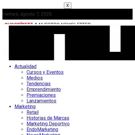
X
viernes, agosto 7, 2026
SUSCRÍBETE
A NUESTRO NEWSLETTER
MEDIAKIT
Actualidad
Cursos y Eventos
Medios
Tendencias
Emprendimiento
Premiaciones
Lanzamientos
Marketing
Retail
Historias de Marcas
Marketing Deportivo
EndoMarketing