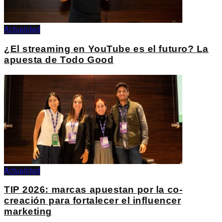
Actualidad
¿El streaming en YouTube es el futuro? La
apuesta de Todo Good
Actualidad
TIP 2026: marcas apuestan por la co-
creación para fortalecer el influencer
marketing